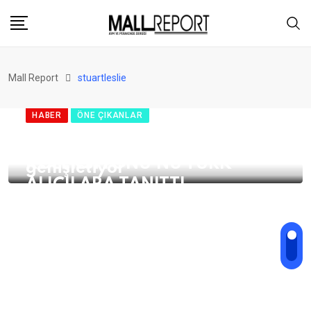
Skip
to
content
Mall Report
stuartleslie
HABER
ÖNE ÇIKANLAR
HABER
HABER
ÖNE ÇIKANLAR
Barratt London, Türk firması
Barratt London, Royal
BARRATT LONDON, SKYLINE
Unique London ile ufukları
Gateway projesini tanıttı
KOLEKSİYONU’NU TÜRK
genişletiyor
ALICILARA TANITTI