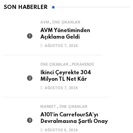
SON HABERLER
,
AVM
ÖNE ÇIKANLAR
AVM Yönetiminden
Açıklama Geldi
AĞUSTOS 7, 2026
,
ÖNE ÇIKANLAR
PERAKENDE
İkinci Çeyrekte 304
Milyon TL Net Kâr
AĞUSTOS 7, 2026
,
MARKET
ÖNE ÇIKANLAR
A101’in CarrefourSA’yı
Devralmasına Şartlı Onay
AĞUSTOS 6, 2026