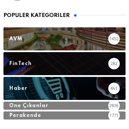
POPÜLER KATEGORILER
AVM
1452
FinTech
282
Haber
461
Öne Çıkanlar
2836
Perakende
1771