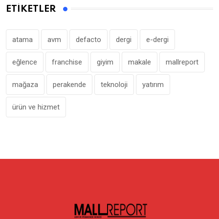
ETIKETLER
atama
avm
defacto
dergi
e-dergi
eğlence
franchise
giyim
makale
mallreport
mağaza
perakende
teknoloji
yatırım
ürün ve hizmet