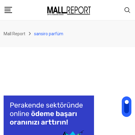
Skip
to
content
Mall Report
sansiro parfüm
PERAKENDE
Sansiro’da her mevsime uygun
koku profilleri oluşturuyoruz