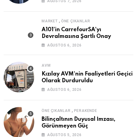
AĞUSTOS 7, 2026
,
MARKET
ÖNE ÇIKANLAR
A101’in CarrefourSA’yı
Devralmasına Şartlı Onay
AĞUSTOS 6, 2026
AVM
Kızılay AVM’nin Faaliyetleri Geçici
Olarak Durduruldu
AĞUSTOS 6, 2026
,
ÖNE ÇIKANLAR
PERAKENDE
Bilinçaltının Duyusal İmzası,
Görünmeyen Güç
AĞUSTOS 5, 2026