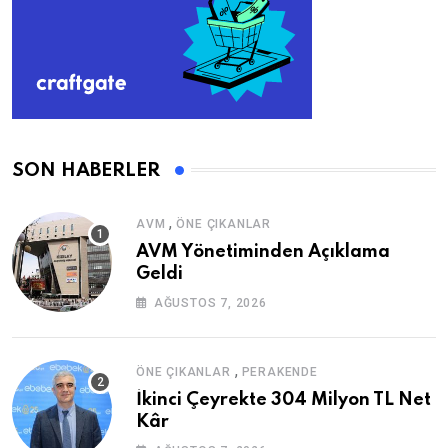
SON HABERLER
,
AVM
ÖNE ÇIKANLAR
AVM Yönetiminden Açıklama
Geldi
AĞUSTOS 7, 2026
,
ÖNE ÇIKANLAR
PERAKENDE
İkinci Çeyrekte 304 Milyon TL Net
Kâr