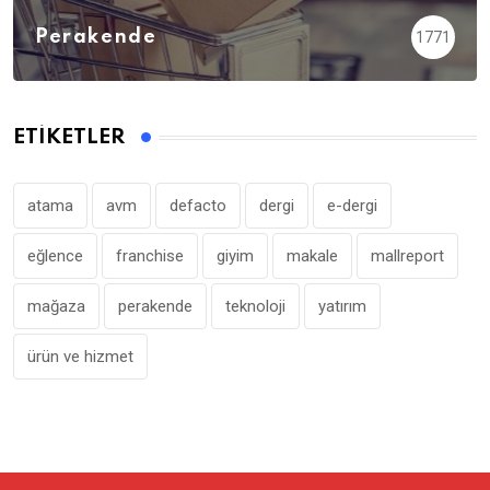
Perakende
1771
ETIKETLER
atama
avm
defacto
dergi
e-dergi
eğlence
franchise
giyim
makale
mallreport
mağaza
perakende
teknoloji
yatırım
ürün ve hizmet