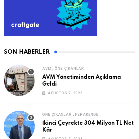
SON HABERLER
,
AVM
ÖNE ÇIKANLAR
AVM Yönetiminden Açıklama
Geldi
AĞUSTOS 7, 2026
,
ÖNE ÇIKANLAR
PERAKENDE
İkinci Çeyrekte 304 Milyon TL Net
Kâr