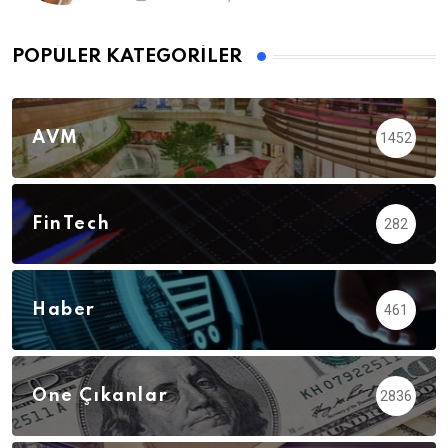
POPÜLER KATEGORILER
AVM
1452
FinTech
282
Haber
461
Öne Çıkanlar
2836