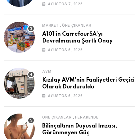
AĞUSTOS 7, 2026
,
MARKET
ÖNE ÇIKANLAR
A101’in CarrefourSA’yı
Devralmasına Şartlı Onay
AĞUSTOS 6, 2026
AVM
Kızılay AVM’nin Faaliyetleri Geçici
Olarak Durduruldu
AĞUSTOS 6, 2026
,
ÖNE ÇIKANLAR
PERAKENDE
Bilinçaltının Duyusal İmzası,
Görünmeyen Güç