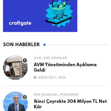
SON HABERLER
,
AVM
ÖNE ÇIKANLAR
AVM Yönetiminden Açıklama
Geldi
AĞUSTOS 7, 2026
,
ÖNE ÇIKANLAR
PERAKENDE
İkinci Çeyrekte 304 Milyon TL Net
Kâr