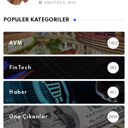
AĞUSTOS 5, 2026
POPÜLER KATEGORILER
AVM
1452
FinTech
282
Haber
461
Öne Çıkanlar
2836