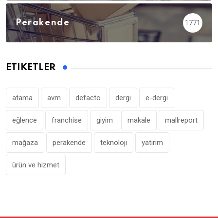
Perakende
1771
ETIKETLER
atama
avm
defacto
dergi
e-dergi
eğlence
franchise
giyim
makale
mallreport
mağaza
perakende
teknoloji
yatırım
ürün ve hizmet