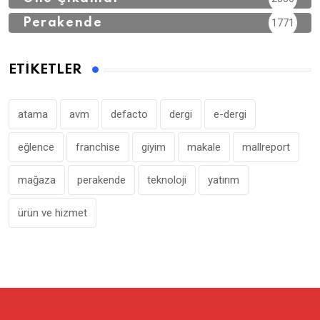
Perakende
1771
ETIKETLER
atama
avm
defacto
dergi
e-dergi
eğlence
franchise
giyim
makale
mallreport
mağaza
perakende
teknoloji
yatırım
ürün ve hizmet