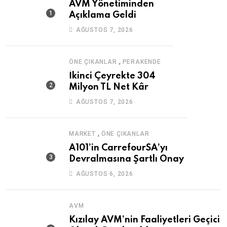
AVM Yönetiminden
Açıklama Geldi
AĞUSTOS 7, 2026
,
ÖNE ÇIKANLAR
PERAKENDE
İkinci Çeyrekte 304
Milyon TL Net Kâr
AĞUSTOS 7, 2026
,
MARKET
ÖNE ÇIKANLAR
A101’in CarrefourSA’yı
Devralmasına Şartlı Onay
AĞUSTOS 6, 2026
AVM
Kızılay AVM’nin Faaliyetleri Geçici