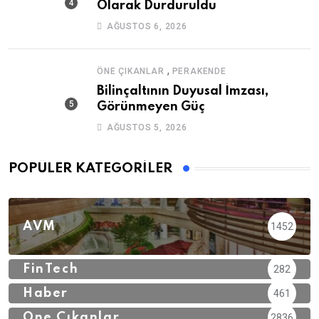
Olarak Durduruldu
AĞUSTOS 6, 2026
,
ÖNE ÇIKANLAR
PERAKENDE
Bilinçaltının Duyusal İmzası,
Görünmeyen Güç
AĞUSTOS 5, 2026
POPÜLER KATEGORILER
AVM
1452
FinTech
282
Haber
461
Öne Çıkanlar
2836