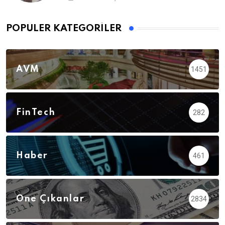
POPÜLER KATEGORILER
AVM
1451
FinTech
282
Haber
461
Öne Çıkanlar
2834