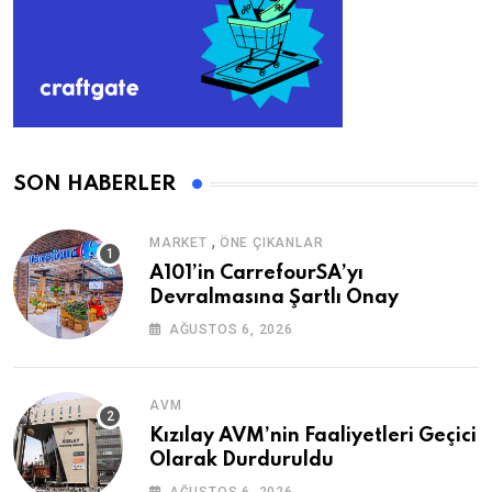
SON HABERLER
,
MARKET
ÖNE ÇIKANLAR
A101’in CarrefourSA’yı
Devralmasına Şartlı Onay
AĞUSTOS 6, 2026
AVM
Kızılay AVM’nin Faaliyetleri Geçici
Olarak Durduruldu