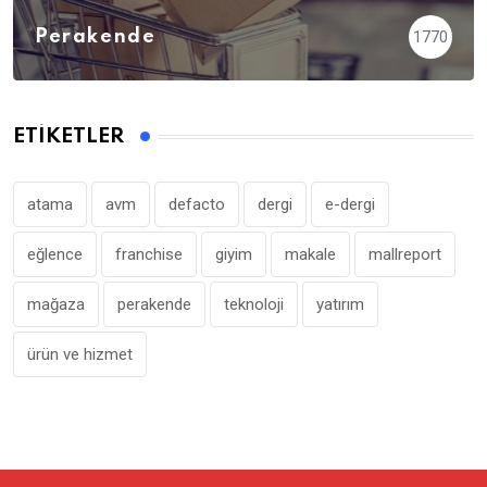
Perakende
1770
ETIKETLER
atama
avm
defacto
dergi
e-dergi
eğlence
franchise
giyim
makale
mallreport
mağaza
perakende
teknoloji
yatırım
ürün ve hizmet