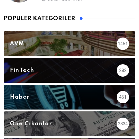
POPÜLER KATEGORILER
AVM
1451
FinTech
282
Haber
461
Öne Çıkanlar
2834