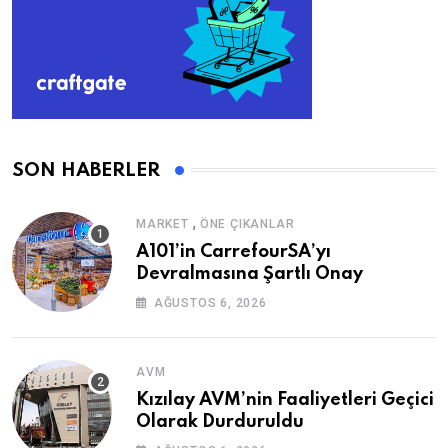
SON HABERLER
,
MARKET
ÖNE ÇIKANLAR
A101’in CarrefourSA’yı
Devralmasına Şartlı Onay
AĞUSTOS 6, 2026
AVM
Kızılay AVM’nin Faaliyetleri Geçici
Olarak Durduruldu