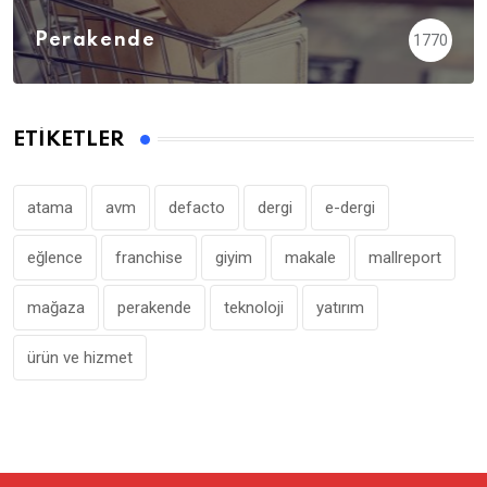
Perakende
1770
ETIKETLER
atama
avm
defacto
dergi
e-dergi
eğlence
franchise
giyim
makale
mallreport
mağaza
perakende
teknoloji
yatırım
ürün ve hizmet