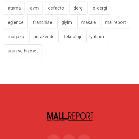
atama
avm
defacto
dergi
e-dergi
eğlence
franchise
giyim
makale
mallreport
mağaza
perakende
teknoloji
yatırım
ürün ve hizmet