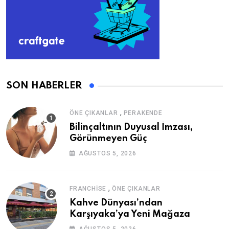
SON HABERLER
,
ÖNE ÇIKANLAR
PERAKENDE
Bilinçaltının Duyusal İmzası,
Görünmeyen Güç
AĞUSTOS 5, 2026
,
FRANCHISE
ÖNE ÇIKANLAR
Kahve Dünyası’ndan
Karşıyaka’ya Yeni Mağaza