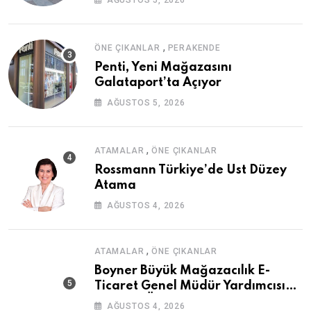
AĞUSTOS 5, 2026
,
ÖNE ÇIKANLAR
PERAKENDE
Penti, Yeni Mağazasını
Galataport’ta Açıyor
AĞUSTOS 5, 2026
,
ATAMALAR
ÖNE ÇIKANLAR
Rossmann Türkiye’de Üst Düzey
Atama
AĞUSTOS 4, 2026
,
ATAMALAR
ÖNE ÇIKANLAR
Boyner Büyük Mağazacılık E-
Ticaret Genel Müdür Yardımcısı
Mazhar Özsoy Oldu
AĞUSTOS 4, 2026