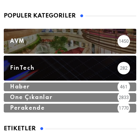
POPÜLER KATEGORILER
AVM
1450
FinTech
282
Haber
461
Öne Çıkanlar
2833
Perakende
1770
ETIKETLER