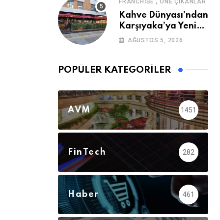
,
FRANCHISE
ÖNE ÇIKANLAR
Kahve Dünyası’ndan
Karşıyaka’ya Yeni
Mağaza
AĞUSTOS 5, 2026
POPÜLER KATEGORILER
AVM
1451
FinTech
282
Haber
461