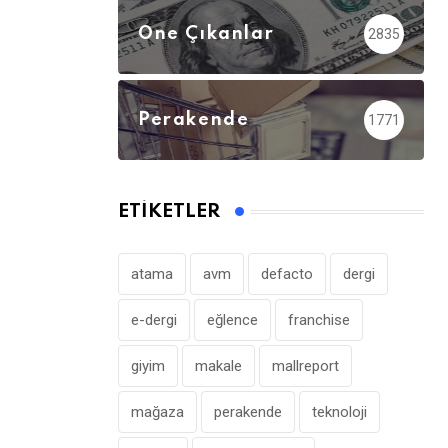
Öne Çıkanlar
2835
Perakende
1771
ETIKETLER
atama
avm
defacto
dergi
e-dergi
eğlence
franchise
giyim
makale
mallreport
mağaza
perakende
teknoloji