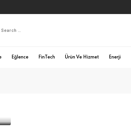
e
Eğlence
FinTech
Ürün Ve Hizmet
Enerji