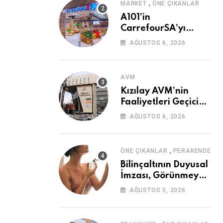
,
MARKET
ÖNE ÇIKANLAR
A101’in
CarrefourSA’yı
Devralmasına Şartlı
AĞUSTOS 6, 2026
Onay
AVM
Kızılay AVM’nin
Faaliyetleri Geçici
Olarak Durduruldu
AĞUSTOS 6, 2026
,
ÖNE ÇIKANLAR
PERAKENDE
Bilinçaltının Duyusal
İmzası, Görünmeyen
Güç
AĞUSTOS 5, 2026