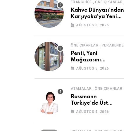
,
FRANCHISE
ÖNE ÇIKANLAR
Kahve Dünyası’ndan
Karşıyaka’ya Yeni
Mağaza
AĞUSTOS 5, 2026
,
ÖNE ÇIKANLAR
PERAKENDE
Penti, Yeni
Mağazasını
Galataport’ta
AĞUSTOS 5, 2026
Açıyor
,
ATAMALAR
ÖNE ÇIKANLAR
Rossmann
Türkiye’de Üst
Düzey Atama
AĞUSTOS 4, 2026