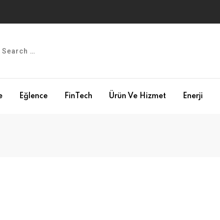
e
Eğlence
FinTech
Ürün Ve Hizmet
Enerji
ı