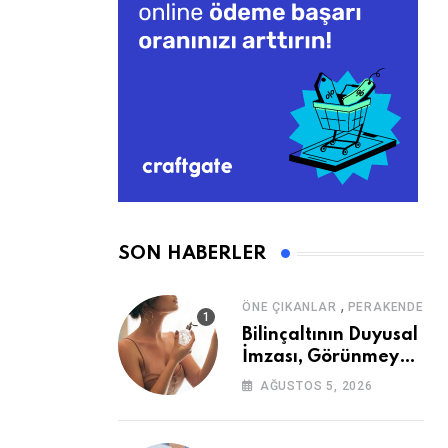
SON HABERLER
,
ÖNE ÇIKANLAR
PERAKENDE
Bilinçaltının Duyusal
İmzası, Görünmeyen
Güç
AĞUSTOS 5, 2026