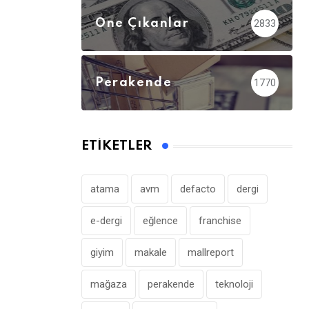
Öne Çıkanlar
2833
Perakende
1770
ETIKETLER
atama
avm
defacto
dergi
e-dergi
eğlence
franchise
giyim
makale
mallreport
mağaza
perakende
teknoloji