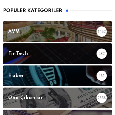
POPÜLER KATEGORILER
AVM
1452
FinTech
282
Haber
461
Öne Çıkanlar
2836