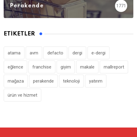
Perakende
1771
ETIKETLER
atama
avm
defacto
dergi
e-dergi
eğlence
franchise
giyim
makale
mallreport
mağaza
perakende
teknoloji
yatırım
ürün ve hizmet