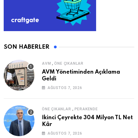
SON HABERLER
,
AVM
ÖNE ÇIKANLAR
AVM Yönetiminden Açıklama
Geldi
AĞUSTOS 7, 2026
,
ÖNE ÇIKANLAR
PERAKENDE
İkinci Çeyrekte 304 Milyon TL Net
Kâr
AĞUSTOS 7, 2026