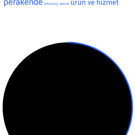
perakende
ürün ve hizmet
teknoloji
yatırım