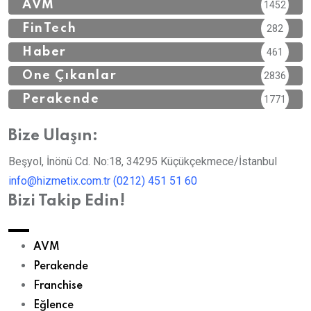
AVM
1452
FinTech
282
Haber
461
Öne Çıkanlar
2836
Perakende
1771
Bize Ulaşın:
Beşyol, İnönü Cd. No:18, 34295 Küçükçekmece/İstanbul
info@hizmetix.com.tr
(0212) 451 51 60
Bizi Takip Edin!
AVM
Perakende
Franchise
Eğlence