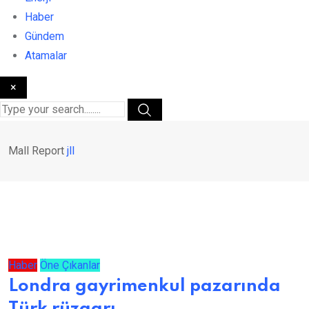
Haber
Gündem
Atamalar
×
Mall Report
jll
Haber
Öne Çıkanlar
Londra gayrimenkul pazarında