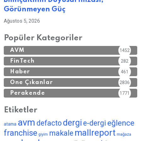
Bilinçaltının Duyusal İmzası,
Görünmeyen Güç
Ağustos 5, 2026
Popüler Kategoriler
AVM
1452
FinTech
282
Haber
461
Öne Çıkanlar
2836
Perakende
1771
Etiketler
avm
dergi
eğlence
defacto
e-dergi
atama
mallreport
franchise
makale
giyim
mağaza