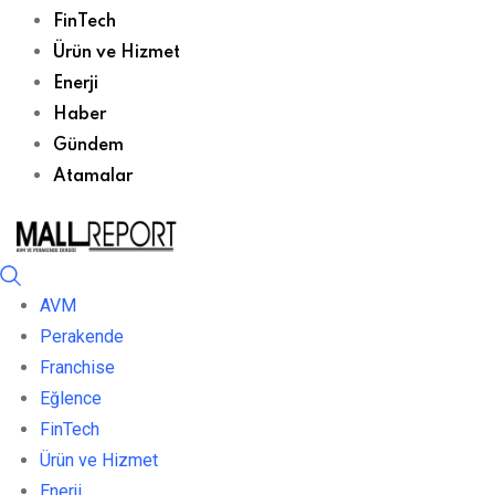
FinTech
Ürün ve Hizmet
Enerji
Haber
Gündem
Atamalar
AVM
Perakende
Franchise
Eğlence
FinTech
Ürün ve Hizmet
Enerji