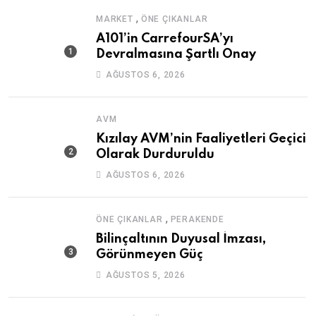
,
MARKET
ÖNE ÇIKANLAR
A101’in CarrefourSA’yı
Devralmasına Şartlı Onay
AĞUSTOS 6, 2026
AVM
Kızılay AVM’nin Faaliyetleri Geçici
Olarak Durduruldu
AĞUSTOS 6, 2026
,
ÖNE ÇIKANLAR
PERAKENDE
Bilinçaltının Duyusal İmzası,
Görünmeyen Güç
AĞUSTOS 5, 2026