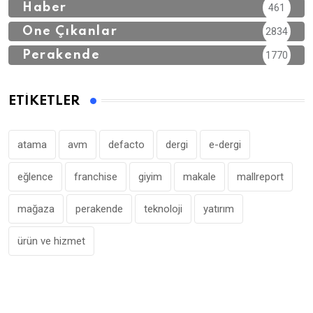
Haber
461
Öne Çıkanlar
2834
Perakende
1770
ETIKETLER
atama
avm
defacto
dergi
e-dergi
eğlence
franchise
giyim
makale
mallreport
mağaza
perakende
teknoloji
yatırım
ürün ve hizmet