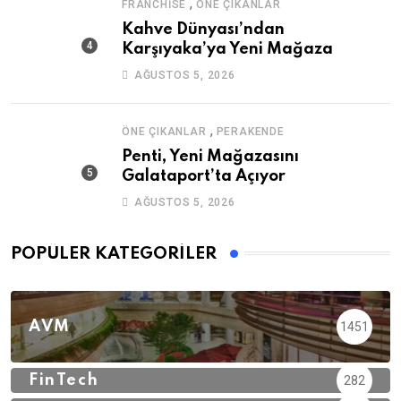
,
FRANCHISE
ÖNE ÇIKANLAR
Kahve Dünyası’ndan
Karşıyaka’ya Yeni Mağaza
AĞUSTOS 5, 2026
,
ÖNE ÇIKANLAR
PERAKENDE
Penti, Yeni Mağazasını
Galataport’ta Açıyor
AĞUSTOS 5, 2026
POPÜLER KATEGORILER
AVM
1451
FinTech
282