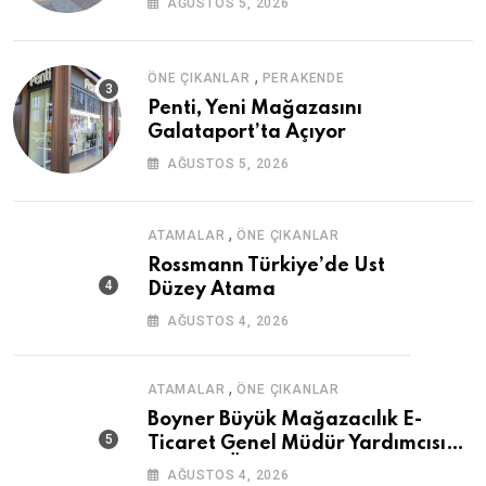
AĞUSTOS 5, 2026
,
ÖNE ÇIKANLAR
PERAKENDE
Penti, Yeni Mağazasını
Galataport’ta Açıyor
AĞUSTOS 5, 2026
,
ATAMALAR
ÖNE ÇIKANLAR
Rossmann Türkiye’de Üst
Düzey Atama
AĞUSTOS 4, 2026
,
ATAMALAR
ÖNE ÇIKANLAR
Boyner Büyük Mağazacılık E-
Ticaret Genel Müdür Yardımcısı
Mazhar Özsoy Oldu
AĞUSTOS 4, 2026