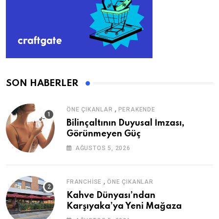
SON HABERLER
,
ÖNE ÇIKANLAR
PERAKENDE
Bilinçaltının Duyusal İmzası,
Görünmeyen Güç
AĞUSTOS 5, 2026
,
FRANCHISE
ÖNE ÇIKANLAR
Kahve Dünyası’ndan
Karşıyaka’ya Yeni Mağaza