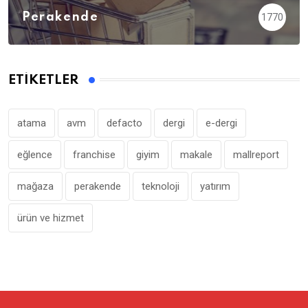
Perakende
1770
ETIKETLER
atama
avm
defacto
dergi
e-dergi
eğlence
franchise
giyim
makale
mallreport
mağaza
perakende
teknoloji
yatırım
ürün ve hizmet