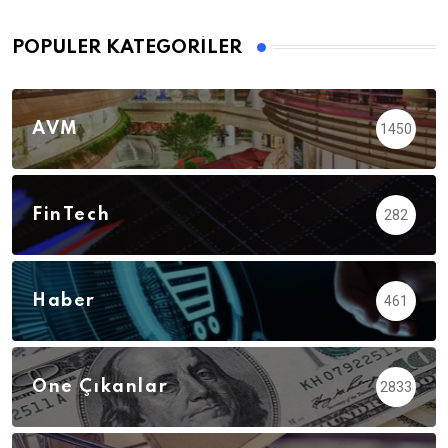
POPÜLER KATEGORILER
AVM
1450
FinTech
282
Haber
461
Öne Çıkanlar
2833