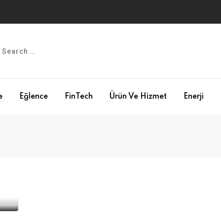
e
Eğlence
FinTech
Ürün Ve Hizmet
Enerji