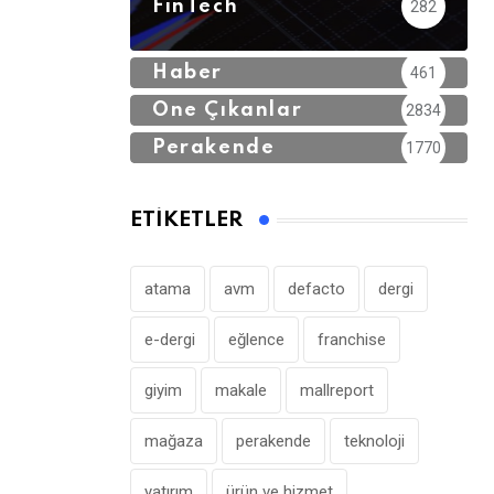
FinTech
282
Haber
461
Öne Çıkanlar
2834
Perakende
1770
ETIKETLER
atama
avm
defacto
dergi
e-dergi
eğlence
franchise
giyim
makale
mallreport
mağaza
perakende
teknoloji
yatırım
ürün ve hizmet