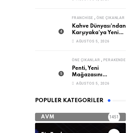
,
FRANCHISE
ÖNE ÇIKANLAR
Kahve Dünyası’ndan
Karşıyaka’ya Yeni
Mağaza
AĞUSTOS 5, 2026
,
ÖNE ÇIKANLAR
PERAKENDE
Penti, Yeni
Mağazasını
Galataport’ta
AĞUSTOS 5, 2026
Açıyor
POPÜLER KATEGORILER
AVM
1451