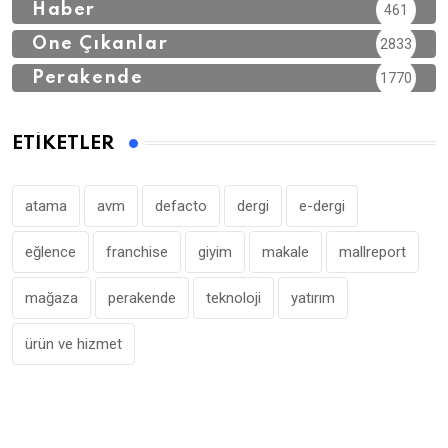
Haber
461
Öne Çıkanlar
2833
Perakende
1770
ETIKETLER
atama
avm
defacto
dergi
e-dergi
eğlence
franchise
giyim
makale
mallreport
mağaza
perakende
teknoloji
yatırım
ürün ve hizmet