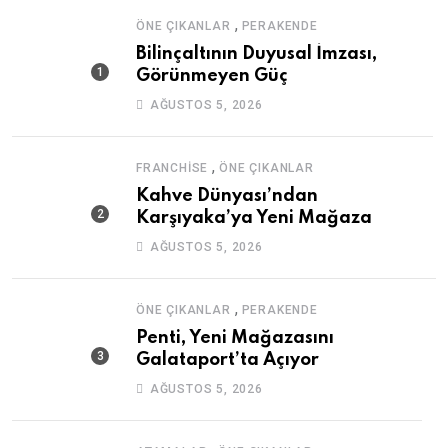
,
ÖNE ÇIKANLAR
PERAKENDE
Bilinçaltının Duyusal İmzası,
Görünmeyen Güç
AĞUSTOS 5, 2026
,
FRANCHISE
ÖNE ÇIKANLAR
Kahve Dünyası’ndan
Karşıyaka’ya Yeni Mağaza
AĞUSTOS 5, 2026
,
ÖNE ÇIKANLAR
PERAKENDE
Penti, Yeni Mağazasını
Galataport’ta Açıyor
AĞUSTOS 5, 2026