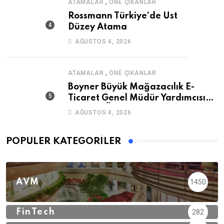
,
ATAMALAR
ÖNE ÇIKANLAR
Rossmann Türkiye’de Üst
Düzey Atama
AĞUSTOS 4, 2026
,
ATAMALAR
ÖNE ÇIKANLAR
Boyner Büyük Mağazacılık E-
Ticaret Genel Müdür Yardımcısı
Mazhar Özsoy Oldu
AĞUSTOS 4, 2026
POPÜLER KATEGORILER
AVM
1450
FinTech
282