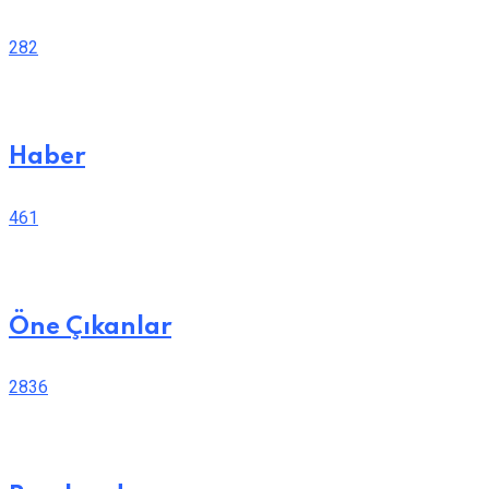
282
Haber
461
Öne Çıkanlar
2836