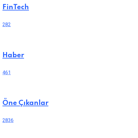
FinTech
282
Haber
461
Öne Çıkanlar
2836