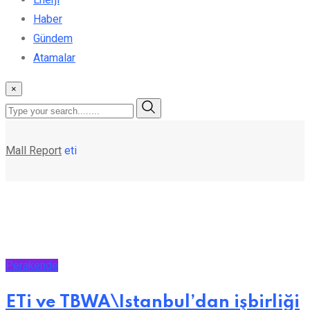
Haber
Gündem
Atamalar
×
Mall Report
eti
Perakende
ETi ve TBWA\Istanbul’dan işbirliği