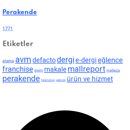
Perakende
1771
Etiketler
avm
dergi
eğlence
defacto
e-dergi
atama
mallreport
franchise
makale
giyim
mağaza
perakende
ürün ve hizmet
teknoloji
yatırım