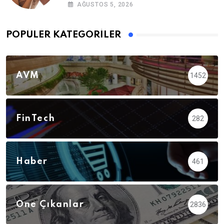
AĞUSTOS 5, 2026
POPÜLER KATEGORILER
AVM
1452
FinTech
282
Haber
461
Öne Çıkanlar
2836