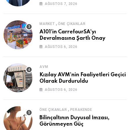
AĞUSTOS 7, 2026
,
MARKET
ÖNE ÇIKANLAR
A101’in CarrefourSA’yı
Devralmasına Şartlı Onay
AĞUSTOS 6, 2026
AVM
Kızılay AVM’nin Faaliyetleri Geçici
Olarak Durduruldu
AĞUSTOS 6, 2026
,
ÖNE ÇIKANLAR
PERAKENDE
Bilinçaltının Duyusal İmzası,
Görünmeyen Güç