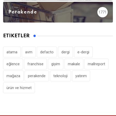
Perakende
1771
ETIKETLER
atama
avm
defacto
dergi
e-dergi
eğlence
franchise
giyim
makale
mallreport
mağaza
perakende
teknoloji
yatırım
ürün ve hizmet