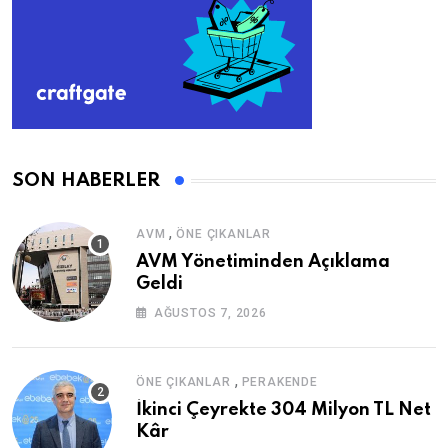
SON HABERLER
,
AVM
ÖNE ÇIKANLAR
AVM Yönetiminden Açıklama
Geldi
AĞUSTOS 7, 2026
,
ÖNE ÇIKANLAR
PERAKENDE
İkinci Çeyrekte 304 Milyon TL Net
Kâr