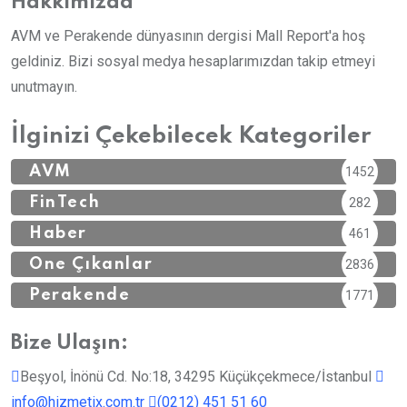
Hakkımızda
AVM ve Perakende dünyasının dergisi Mall Report'a hoş
geldiniz. Bizi sosyal medya hesaplarımızdan takip etmeyi
unutmayın.
İlginizi Çekebilecek Kategoriler
AVM
1452
FinTech
282
Haber
461
Öne Çıkanlar
2836
Perakende
1771
Bize Ulaşın:
Beşyol, İnönü Cd. No:18, 34295 Küçükçekmece/İstanbul
info@hizmetix.com.tr
(0212) 451 51 60