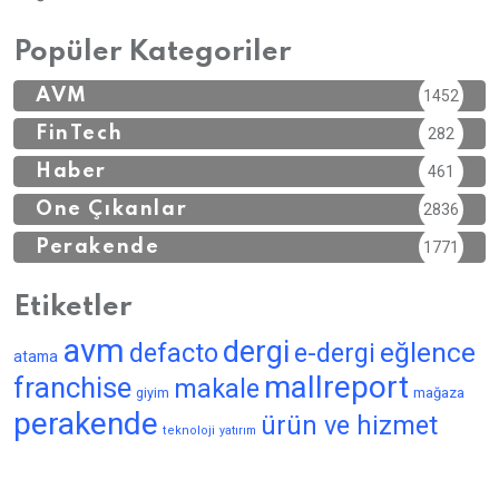
Popüler Kategoriler
AVM
1452
FinTech
282
Haber
461
Öne Çıkanlar
2836
Perakende
1771
Etiketler
avm
dergi
eğlence
defacto
e-dergi
atama
mallreport
franchise
makale
giyim
mağaza
perakende
ürün ve hizmet
teknoloji
yatırım