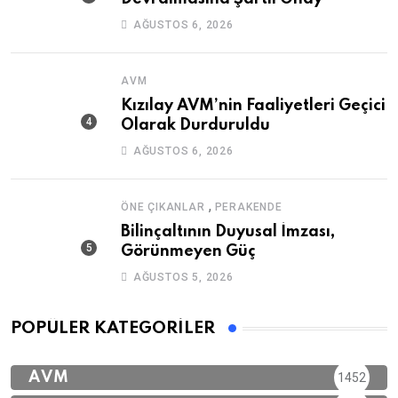
AĞUSTOS 6, 2026
AVM
Kızılay AVM’nin Faaliyetleri Geçici
Olarak Durduruldu
AĞUSTOS 6, 2026
,
ÖNE ÇIKANLAR
PERAKENDE
Bilinçaltının Duyusal İmzası,
Görünmeyen Güç
AĞUSTOS 5, 2026
POPÜLER KATEGORILER
AVM
1452