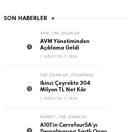
SON HABERLER
,
AVM
ÖNE ÇIKANLAR
AVM Yönetiminden
Açıklama Geldi
AĞUSTOS 7, 2026
,
ÖNE ÇIKANLAR
PERAKENDE
İkinci Çeyrekte 304
Milyon TL Net Kâr
AĞUSTOS 7, 2026
,
MARKET
ÖNE ÇIKANLAR
A101’in CarrefourSA’yı
Devralmasına Şartlı Onay