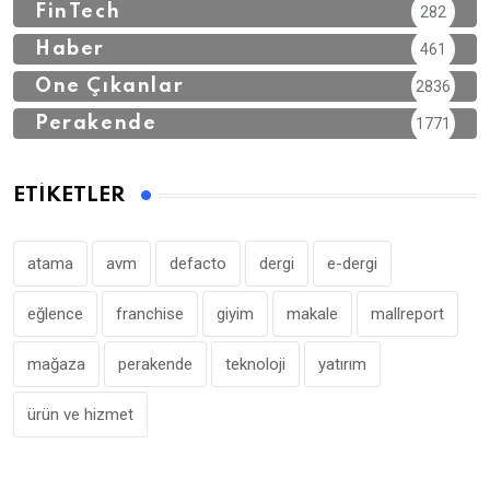
FinTech
282
Haber
461
Öne Çıkanlar
2836
Perakende
1771
ETIKETLER
atama
avm
defacto
dergi
e-dergi
eğlence
franchise
giyim
makale
mallreport
mağaza
perakende
teknoloji
yatırım
ürün ve hizmet