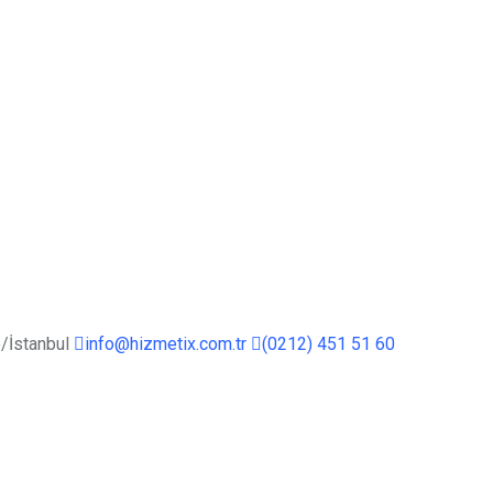
/İstanbul
info@hizmetix.com.tr
(0212) 451 51 60