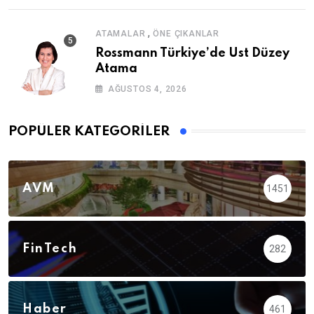
,
ATAMALAR
ÖNE ÇIKANLAR
Rossmann Türkiye’de Üst Düzey
Atama
AĞUSTOS 4, 2026
POPÜLER KATEGORILER
AVM
1451
FinTech
282
Haber
461