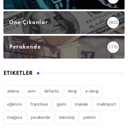
Öne Çıkanlar
2833
Perakende
1770
ETIKETLER
atama
avm
defacto
dergi
e-dergi
eğlence
franchise
giyim
makale
mallreport
mağaza
perakende
teknoloji
yatırım