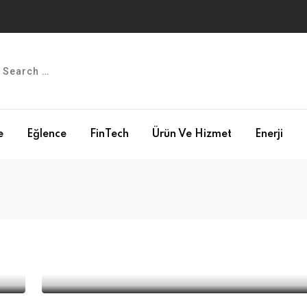
e
Eğlence
FinTech
Ürün Ve Hizmet
Enerji
ÖNE ÇIKANLAR
PERAKENDE
Geçmişin gücü ve geleceğin
ilhamıyla cesur yolculuğumuz
devam edecek