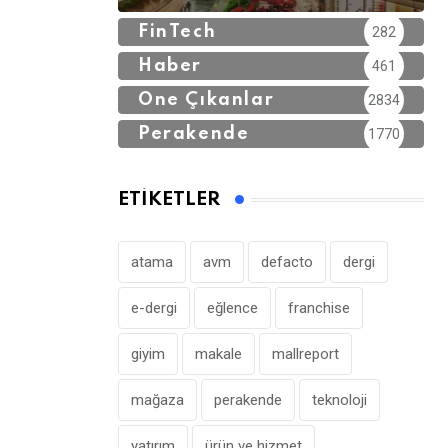
FinTech
282
Haber
461
Öne Çıkanlar
2834
Perakende
1770
ETIKETLER
atama
avm
defacto
dergi
e-dergi
eğlence
franchise
giyim
makale
mallreport
mağaza
perakende
teknoloji
yatırım
ürün ve hizmet