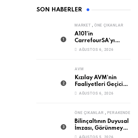
SON HABERLER
,
MARKET
ÖNE ÇIKANLAR
A101’in
CarrefourSA’yı
Devralmasına Şartlı
AĞUSTOS 6, 2026
Onay
AVM
Kızılay AVM’nin
Faaliyetleri Geçici
Olarak Durduruldu
AĞUSTOS 6, 2026
,
ÖNE ÇIKANLAR
PERAKENDE
Bilinçaltının Duyusal
İmzası, Görünmeyen
Güç
AĞUSTOS 5, 2026