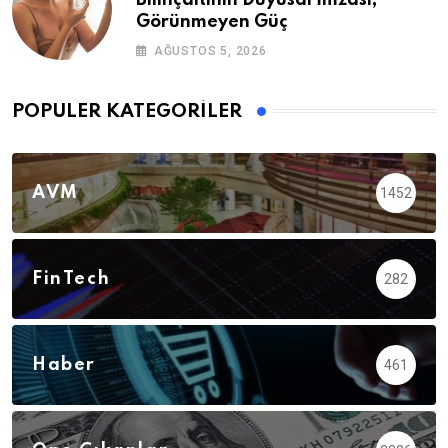
Görünmeyen Güç
AĞUSTOS 5, 2026
POPÜLER KATEGORILER
AVM
1452
FinTech
282
Haber
461