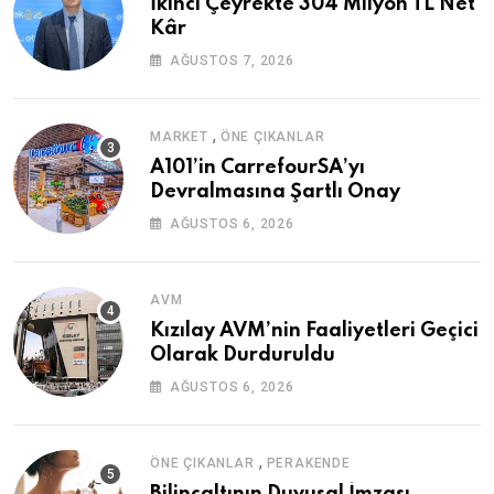
İkinci Çeyrekte 304 Milyon TL Net
Kâr
AĞUSTOS 7, 2026
,
MARKET
ÖNE ÇIKANLAR
A101’in CarrefourSA’yı
Devralmasına Şartlı Onay
AĞUSTOS 6, 2026
AVM
Kızılay AVM’nin Faaliyetleri Geçici
Olarak Durduruldu
AĞUSTOS 6, 2026
,
ÖNE ÇIKANLAR
PERAKENDE
Bilinçaltının Duyusal İmzası,