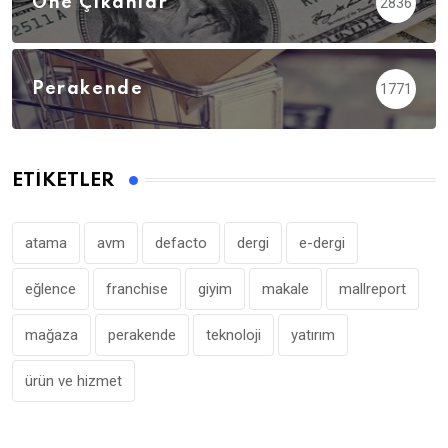
Öne Çıkanlar
2836
Perakende
1771
ETIKETLER
atama
avm
defacto
dergi
e-dergi
eğlence
franchise
giyim
makale
mallreport
mağaza
perakende
teknoloji
yatırım
ürün ve hizmet