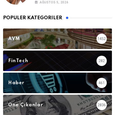
AĞUSTOS 5, 2026
POPÜLER KATEGORILER
AVM
1452
FinTech
282
Haber
461
Öne Çıkanlar
2836