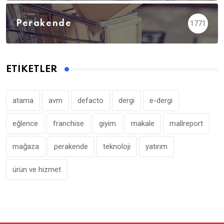
Perakende
1771
ETIKETLER
atama
avm
defacto
dergi
e-dergi
eğlence
franchise
giyim
makale
mallreport
mağaza
perakende
teknoloji
yatırım
ürün ve hizmet