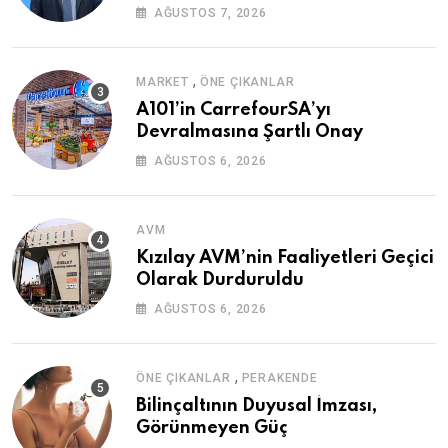
AĞUSTOS 7, 2026
,
MARKET
ÖNE ÇIKANLAR
A101’in CarrefourSA’yı
Devralmasına Şartlı Onay
AĞUSTOS 6, 2026
AVM
Kızılay AVM’nin Faaliyetleri Geçici
Olarak Durduruldu
AĞUSTOS 6, 2026
,
ÖNE ÇIKANLAR
PERAKENDE
Bilinçaltının Duyusal İmzası,
Görünmeyen Güç