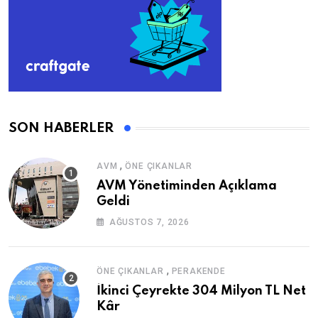
SON HABERLER
,
AVM
ÖNE ÇIKANLAR
AVM Yönetiminden Açıklama
Geldi
AĞUSTOS 7, 2026
,
ÖNE ÇIKANLAR
PERAKENDE
İkinci Çeyrekte 304 Milyon TL Net
Kâr