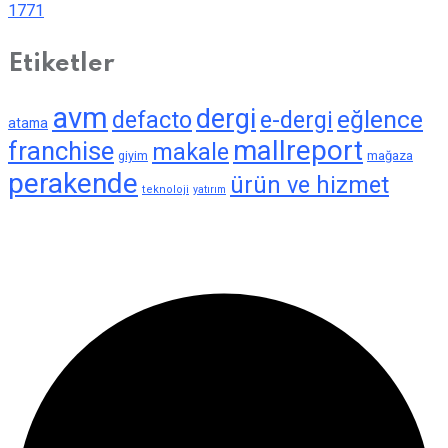
1771
Etiketler
avm
dergi
eğlence
defacto
e-dergi
atama
mallreport
franchise
makale
giyim
mağaza
perakende
ürün ve hizmet
teknoloji
yatırım