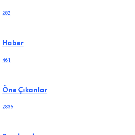
282
Haber
461
Öne Çıkanlar
2836