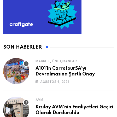
SON HABERLER
,
MARKET
ÖNE ÇIKANLAR
A101’in CarrefourSA’yı
Devralmasına Şartlı Onay
AĞUSTOS 6, 2026
AVM
Kızılay AVM’nin Faaliyetleri Geçici
Olarak Durduruldu