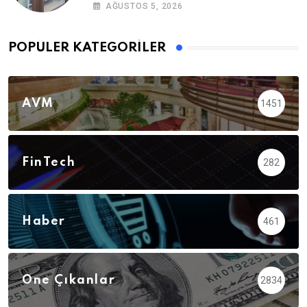
AĞUSTOS 5, 2026
POPÜLER KATEGORILER
AVM
1451
FinTech
282
Haber
461
Öne Çıkanlar
2834