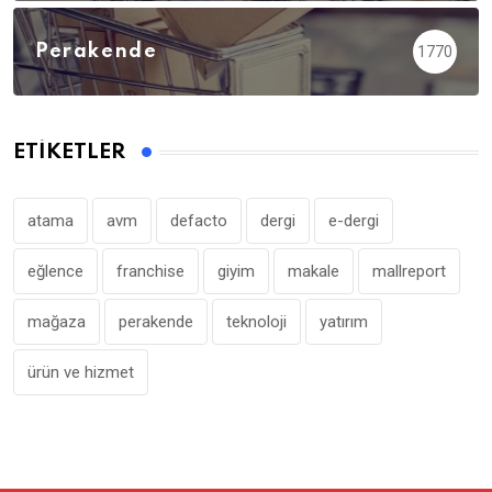
Perakende
1770
ETIKETLER
atama
avm
defacto
dergi
e-dergi
eğlence
franchise
giyim
makale
mallreport
mağaza
perakende
teknoloji
yatırım
ürün ve hizmet