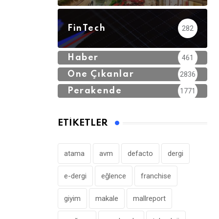
FinTech
282
Haber
461
Öne Çıkanlar
2836
Perakende
1771
ETIKETLER
atama
avm
defacto
dergi
e-dergi
eğlence
franchise
giyim
makale
mallreport