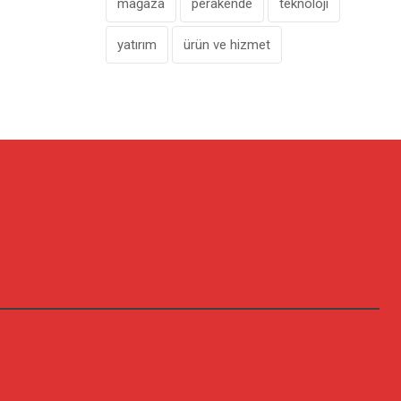
mağaza
perakende
teknoloji
yatırım
ürün ve hizmet