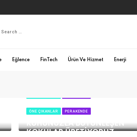
e
Eğlence
FinTech
Ürün Ve Hizmet
Enerji
ÖNE ÇIKANLAR
PERAKENDE
Bargello’nun yeni parfüm seri
ÖNE ÇIKANLAR
PERAKENDE
Niche Magenta
RUHUNUZLA BÜTÜNLEŞEN
KOKULAR ÜRETİYORUZ