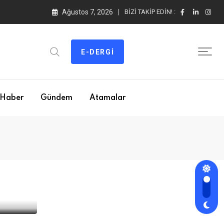
Ağustos 7, 2026
BIZI TAKIP EDIN! :
E-DERGI
Haber
Gündem
Atamalar
si