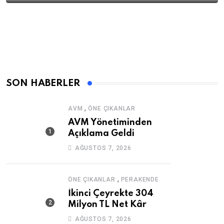
SON HABERLER
,
AVM
ÖNE ÇIKANLAR
AVM Yönetiminden
Açıklama Geldi
AĞUSTOS 7, 2026
,
ÖNE ÇIKANLAR
PERAKENDE
İkinci Çeyrekte 304
Milyon TL Net Kâr
AĞUSTOS 7, 2026