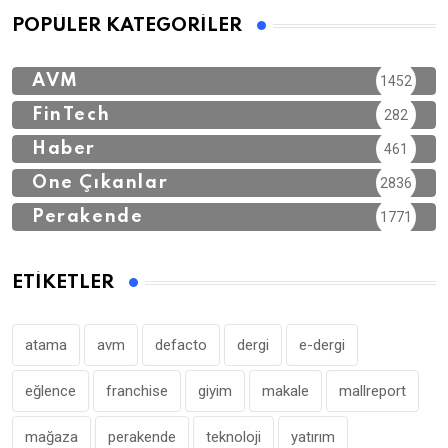
POPÜLER KATEGORILER
AVM
1452
FinTech
282
Haber
461
Öne Çıkanlar
2836
Perakende
1771
ETIKETLER
atama
avm
defacto
dergi
e-dergi
eğlence
franchise
giyim
makale
mallreport
mağaza
perakende
teknoloji
yatırım