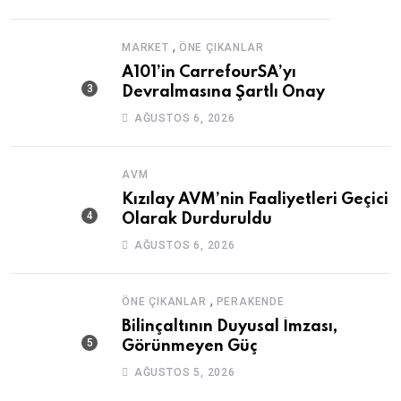
,
MARKET
ÖNE ÇIKANLAR
A101’in CarrefourSA’yı
Devralmasına Şartlı Onay
AĞUSTOS 6, 2026
AVM
Kızılay AVM’nin Faaliyetleri Geçici
Olarak Durduruldu
AĞUSTOS 6, 2026
,
ÖNE ÇIKANLAR
PERAKENDE
Bilinçaltının Duyusal İmzası,
Görünmeyen Güç
AĞUSTOS 5, 2026