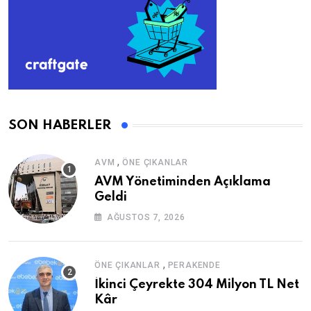
SON HABERLER
,
AVM
ÖNE ÇIKANLAR
AVM Yönetiminden Açıklama
Geldi
AĞUSTOS 7, 2026
,
ÖNE ÇIKANLAR
PERAKENDE
İkinci Çeyrekte 304 Milyon TL Net
Kâr