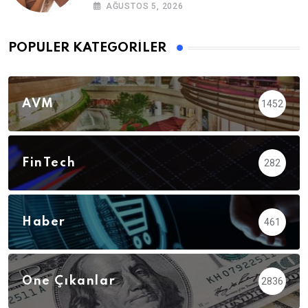
AĞUSTOS 5, 2026
POPÜLER KATEGORILER
AVM
1452
FinTech
282
Haber
461
Öne Çıkanlar
2836