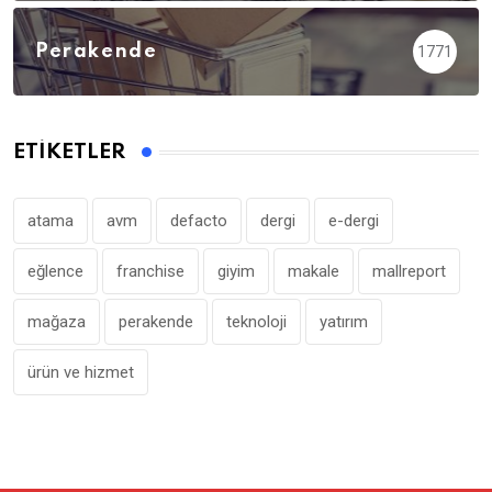
Perakende
1771
ETIKETLER
atama
avm
defacto
dergi
e-dergi
eğlence
franchise
giyim
makale
mallreport
mağaza
perakende
teknoloji
yatırım
ürün ve hizmet