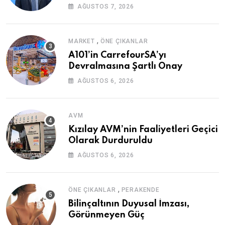
AĞUSTOS 7, 2026
,
MARKET
ÖNE ÇIKANLAR
A101’in CarrefourSA’yı
Devralmasına Şartlı Onay
AĞUSTOS 6, 2026
AVM
Kızılay AVM’nin Faaliyetleri Geçici
Olarak Durduruldu
AĞUSTOS 6, 2026
,
ÖNE ÇIKANLAR
PERAKENDE
Bilinçaltının Duyusal İmzası,
Görünmeyen Güç