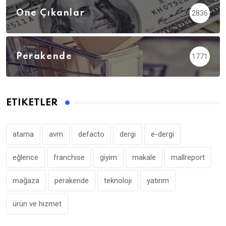
Öne Çıkanlar
2836
Perakende
1771
ETIKETLER
atama
avm
defacto
dergi
e-dergi
eğlence
franchise
giyim
makale
mallreport
mağaza
perakende
teknoloji
yatırım
ürün ve hizmet