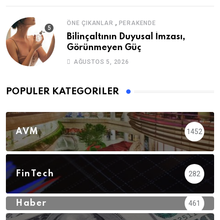
,
ÖNE ÇIKANLAR
PERAKENDE
Bilinçaltının Duyusal İmzası,
Görünmeyen Güç
AĞUSTOS 5, 2026
POPÜLER KATEGORILER
AVM
1452
FinTech
282
Haber
461