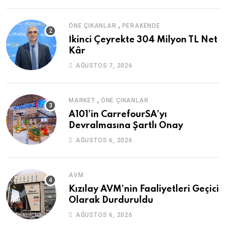
,
ÖNE ÇIKANLAR
PERAKENDE
İkinci Çeyrekte 304 Milyon TL Net
Kâr
AĞUSTOS 7, 2026
,
MARKET
ÖNE ÇIKANLAR
A101’in CarrefourSA’yı
Devralmasına Şartlı Onay
AĞUSTOS 6, 2026
AVM
Kızılay AVM’nin Faaliyetleri Geçici
Olarak Durduruldu
AĞUSTOS 6, 2026