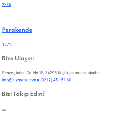
2836
Perakende
1771
Bize Ulaşın:
Beşyol, İnönü Cd. No:18, 34295 Küçükçekmece/İstanbul
info@hizmetix.com.tr
(0212) 451 51 60
Bizi Takip Edin!