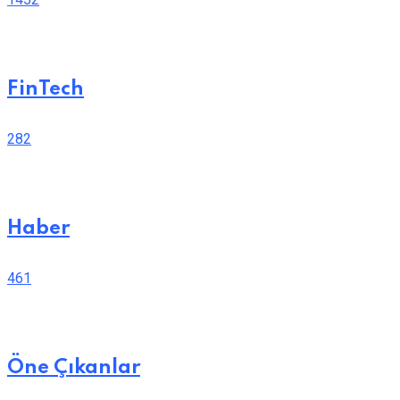
FinTech
282
Haber
461
Öne Çıkanlar