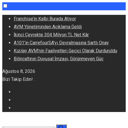
Skip
Franchise’in Kalbi Burada Atıyor
to
AVM Yönetiminden Açıklama Geldi
content
İkinci Çeyrekte 304 Milyon TL Net Kâr
A101’in CarrefourSA’yı Devralmasına Şartlı Onay
Kızılay AVM’nin Faaliyetleri Geçici Olarak Durduruldu
Bilinçaltının Duyusal İmzası, Görünmeyen Güç
Ağustos 8, 2026
Bizi Takip Edin! :