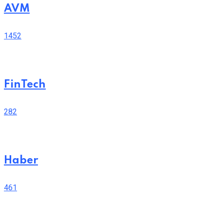
AVM
1452
FinTech
282
Haber
461