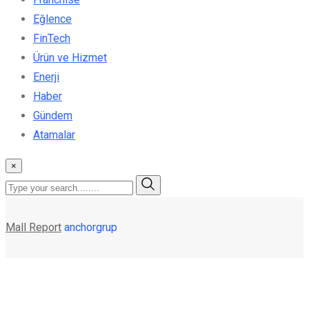
Eğlence
FinTech
Ürün ve Hizmet
Enerji
Haber
Gündem
Atamalar
×
Mall Report
anchorgrup