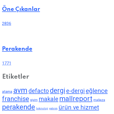
Öne Çıkanlar
2836
Perakende
1771
Etiketler
avm
dergi
eğlence
defacto
e-dergi
atama
mallreport
franchise
makale
giyim
mağaza
perakende
ürün ve hizmet
teknoloji
yatırım