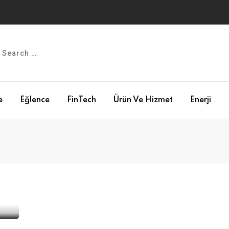
e
Eğlence
FinTech
Ürün Ve Hizmet
Enerji