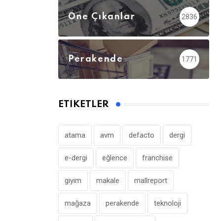
Öne Çıkanlar
2836
Perakende
1771
ETIKETLER
atama
avm
defacto
dergi
e-dergi
eğlence
franchise
giyim
makale
mallreport
mağaza
perakende
teknoloji