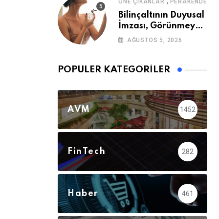
,
ÖNE ÇIKANLAR
PERAKENDE
Bilinçaltının Duyusal
İmzası, Görünmeyen
Güç
AĞUSTOS 5, 2026
POPÜLER KATEGORILER
AVM
1452
FinTech
282
Haber
461