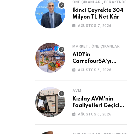
,
ÖNE ÇIKANLAR
PERAKENDE
İkinci Çeyrekte 304
Milyon TL Net Kâr
AĞUSTOS 7, 2026
,
MARKET
ÖNE ÇIKANLAR
A101’in
CarrefourSA’yı
Devralmasına Şartlı
AĞUSTOS 6, 2026
Onay
AVM
Kızılay AVM’nin
Faaliyetleri Geçici
Olarak Durduruldu
AĞUSTOS 6, 2026