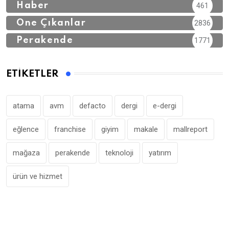
Haber
461
Öne Çıkanlar
2836
Perakende
1771
ETIKETLER
atama
avm
defacto
dergi
e-dergi
eğlence
franchise
giyim
makale
mallreport
mağaza
perakende
teknoloji
yatırım
ürün ve hizmet