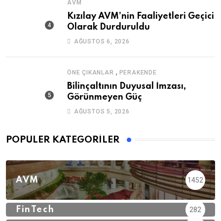
AVM
Kızılay AVM’nin Faaliyetleri Geçici
Olarak Durduruldu
AĞUSTOS 6, 2026
,
ÖNE ÇIKANLAR
PERAKENDE
Bilinçaltının Duyusal İmzası,
Görünmeyen Güç
AĞUSTOS 5, 2026
POPÜLER KATEGORILER
AVM
1452
FinTech
282