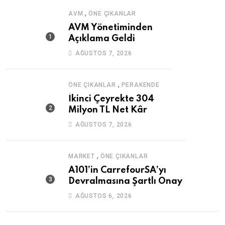
,
AVM
ÖNE ÇIKANLAR
AVM Yönetiminden
Açıklama Geldi
AĞUSTOS 7, 2026
,
ÖNE ÇIKANLAR
PERAKENDE
İkinci Çeyrekte 304
Milyon TL Net Kâr
AĞUSTOS 7, 2026
,
MARKET
ÖNE ÇIKANLAR
A101’in CarrefourSA’yı
Devralmasına Şartlı Onay
AĞUSTOS 6, 2026