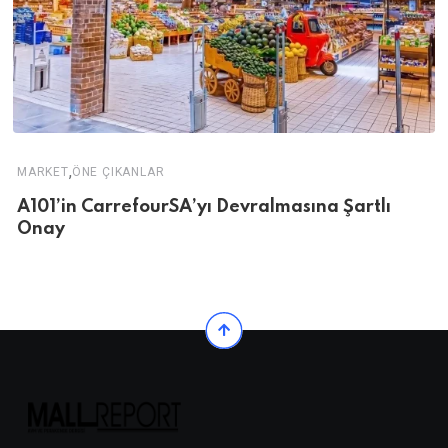
,
MARKET
ÖNE ÇIKANLAR
A101’in CarrefourSA’yı Devralmasına Şartlı
Onay