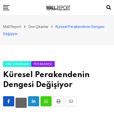
Skip
to
content
AVM
Mall Report
Öne Çıkanlar
Küresel Perakendenin Dengesi
Perakende
Değişiyor
Franchise
Eğlence
FinTech
ÖNE ÇIKANLAR
PERAKENDE
Ürün ve Hizmet
Küresel Perakendenin
Enerji
Dengesi Değişiyor
Haber
Gündem
LinkedIn
Whatsapp
Print
Share
Atamalar
via