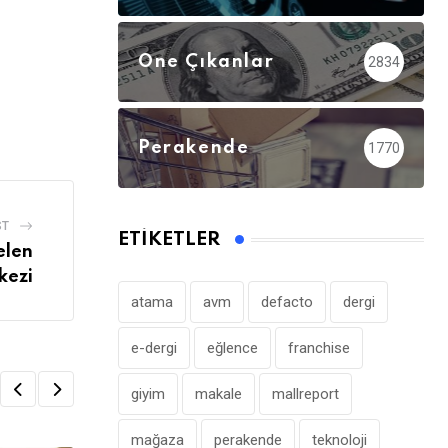
Öne Çıkanlar
2834
Perakende
1770
ST
ETIKETLER
elen
kezi
atama
avm
defacto
dergi
e-dergi
eğlence
franchise
giyim
makale
mallreport
mağaza
perakende
teknoloji