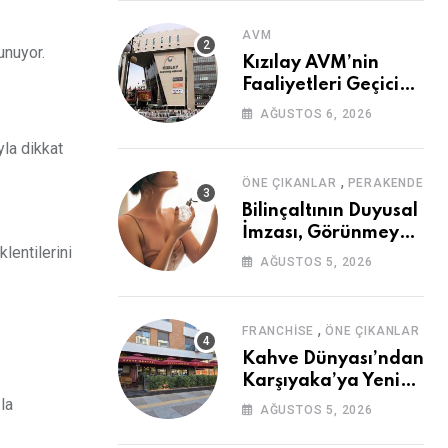
AVM
unuyor.
Kızılay AVM’nin
Faaliyetleri Geçici
Olarak Durduruldu
AĞUSTOS 6, 2026
yla dikkat
,
ÖNE ÇIKANLAR
PERAKENDE
Bilinçaltının Duyusal
İmzası, Görünmeyen
lentilerini
Güç
AĞUSTOS 5, 2026
,
FRANCHISE
ÖNE ÇIKANLAR
Kahve Dünyası’ndan
Karşıyaka’ya Yeni
Mağaza
la
AĞUSTOS 5, 2026