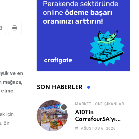
Share
Print
via
Email
üyük ve en
an mağaza,
SON HABERLER
şfetme
,
MARKET
ÖNE ÇIKANLAR
A101’in
ek için
CarrefourSA’yı
. Bir
Devralmasına Şartlı
AĞUSTOS 6, 2026
Onay