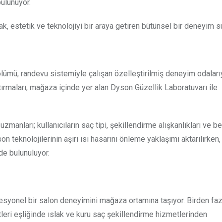
bulunuyor.
k, estetik ve teknolojiyi bir araya getiren bütünsel bir deneyim s
lümü, randevu sistemiyle çalışan özelleştirilmiş deneyim odaları
ştırmaları, mağaza içinde yer alan Dyson Güzellik Laboratuvarı ile
nları; kullanıcıların saç tipi, şekillendirme alışkanlıkları ve bek
teknolojilerinin aşırı ısı hasarını önleme yaklaşımı aktarılırken,
rde bulunuluyor.
fesyonel bir salon deneyimini mağaza ortamına taşıyor. Birden faz
tleri eşliğinde ıslak ve kuru saç şekillendirme hizmetlerinden