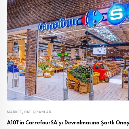
,
MARKET
ÖNE ÇIKANLAR
A101’in CarrefourSA’yı Devralmasına Şartlı Ona