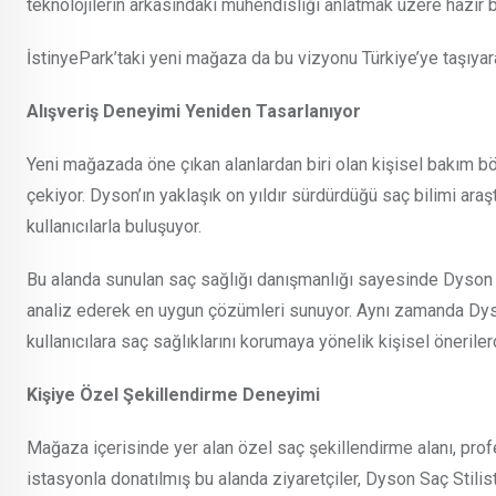
teknolojilerin arkasındaki mühendisliği anlatmak üzere hazır 
İstinyePark’taki yeni mağaza da bu vizyonu Türkiye’ye taşıyara
Alışveriş Deneyimi Yeniden Tasarlanıyor
Yeni mağazada öne çıkan alanlardan biri olan kişisel bakım bö
çekiyor. Dyson’ın yaklaşık on yıldır sürdürdüğü saç bilimi ara
kullanıcılarla buluşuyor.
Bu alanda sunulan saç sağlığı danışmanlığı sayesinde Dyson uzma
analiz ederek en uygun çözümleri sunuyor. Aynı zamanda Dyson 
kullanıcılara saç sağlıklarını korumaya yönelik kişisel önerile
Kişiye Özel Şekillendirme Deneyimi
Mağaza içerisinde yer alan özel saç şekillendirme alanı, pro
istasyonla donatılmış bu alanda ziyaretçiler, Dyson Saç Stilis