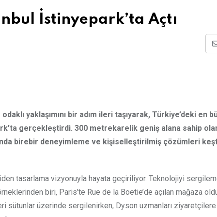
nbul İstinyepark’ta Açtı
daklı yaklaşımını bir adım ileri taşıyarak, Türkiye’deki en b
rk’ta gerçekleştirdi. 300 metrekarelik geniş alana sahip ol
anda birebir deneyimleme ve kişiselleştirilmiş çözümleri ke
n tasarlama vizyonuyla hayata geçiriliyor. Teknolojiyi sergilem
rneklerinden biri, Paris’te Rue de la Boetie’de açılan mağaza oldu
eri sütunlar üzerinde sergilenirken, Dyson uzmanları ziyaretçilere