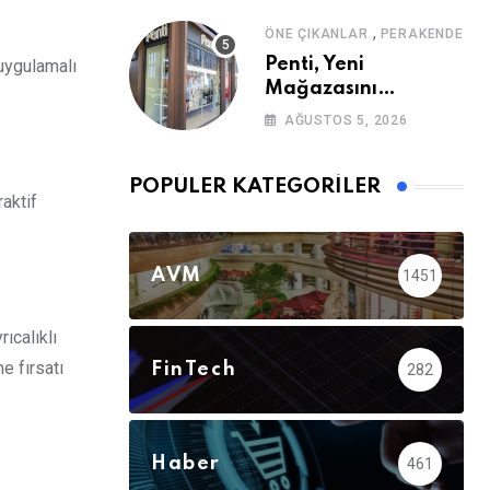
,
ÖNE ÇIKANLAR
PERAKENDE
Penti, Yeni
 uygulamalı
Mağazasını
Galataport’ta
AĞUSTOS 5, 2026
Açıyor
POPÜLER KATEGORILER
aktif
AVM
1451
ıcalıklı
e fırsatı
FinTech
282
Haber
461