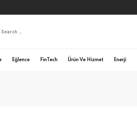
e
Eğlence
FinTech
Ürün Ve Hizmet
Enerji