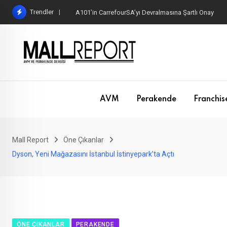
Skip
Trendler
A101’in CarrefourSA’yı Devralmasına Şartlı Onay
to
content
AVM
Perakende
Franchis
Mall Report
Öne Çıkanlar
Dyson, Yeni Mağazasını İstanbul İstinyepark’ta Açtı
ÖNE ÇIKANLAR
PERAKENDE