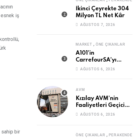
ÖNE ÇIKANLAR
PERAKENDE
acının
İkinci Çeyrekte 304
 esnek iş
Milyon TL Net Kâr
AĞUSTOS 7, 2026
ontrollü,
,
MARKET
ÖNE ÇIKANLAR
ürk
A101’in
CarrefourSA’yı
Devralmasına Şartlı
AĞUSTOS 6, 2026
Onay
AVM
Kızılay AVM’nin
Faaliyetleri Geçici
Olarak Durduruldu
AĞUSTOS 6, 2026
 sahip bir
,
ÖNE ÇIKANLAR
PERAKENDE