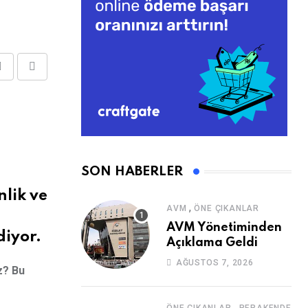
Share
Print
via
Email
SON HABERLER
lik ve
,
AVM
ÖNE ÇIKANLAR
AVM Yönetiminden
diyor.
Açıklama Geldi
AĞUSTOS 7, 2026
z? Bu
,