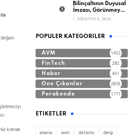
Bilinçaltının Duyusal
İmzası, Görünmeyen
rda
Güç
AĞUSTOS 5, 2026
POPÜLER KATEGORILER
 değeri
AVM
1452
FinTech
282
Haber
461
Öne Çıkanlar
2836
Perakende
1771
şletmeciyi
ETIKETLER
cı.
ünür kılmak
atama
avm
defacto
dergi