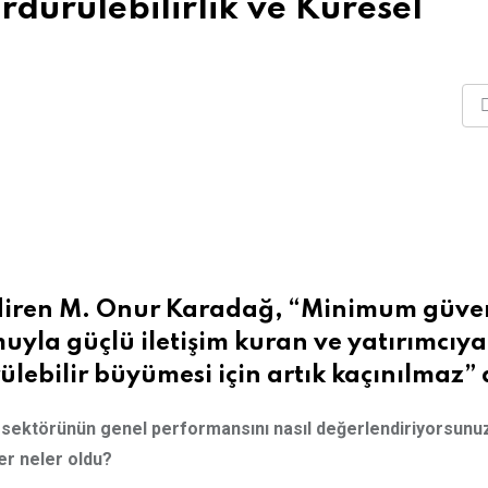
dürülebilirlik ve Küresel
diren M. Onur Karadağ, “Minimum güven
muyla güçlü iletişim kuran ve yatırımcıya
lebilir büyümesi için artık kaçınılmaz” 
lik sektörünün genel performansını nasıl değerlendiriyorsunu
r neler oldu?