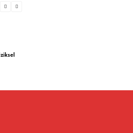
EĞLENCE
ziksel
Eğlence Alanındaki Doğru Renovasyon,
Kitlesini Genişletir