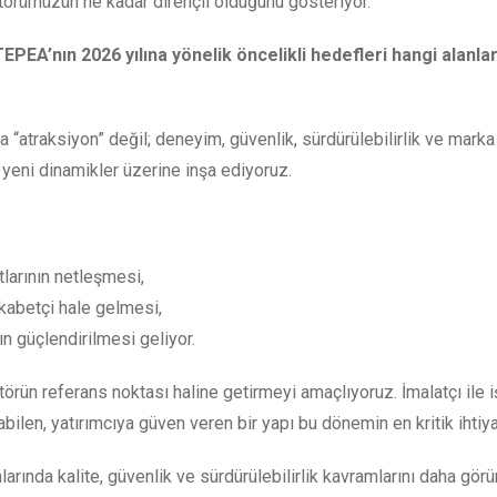
törümüzün ne kadar dirençli olduğunu gösteriyor.
PEA’nın 2026 yılına yönelik öncelikli hedefleri hangi alanla
 “atraksiyon” değil; deneyim, güvenlik, sürdürülebilirlik ve marka
yeni dinamikler üzerine inşa ediyoruz.
larının netleşmesi,
ekabetçi hale gelmesi,
n güçlendirilmesi geliyor.
rün referans noktası haline getirmeyi amaçlıyoruz. İmalatçı ile i
ilen, yatırımcıya güven veren bir yapı bu dönemin en kritik ihtiya
larında kalite, güvenlik ve sürdürülebilirlik kavramlarını daha gör