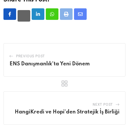
Share This Post:
LinkedIn
Whatsapp
Print
Share
via
Email
PREVIOUS POST
ENS Danışmanlık’ta Yeni Dönem
NEXT POST
HangiKredi ve Hopi’den Stratejik İş Birliği