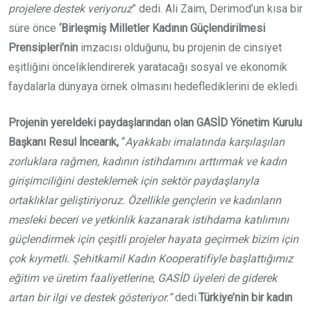
projelere destek veriyoruz
” dedi. Ali Zaim, Derimod’un kısa bir
süre önce
‘Birleşmiş Milletler Kadının Güçlendirilmesi
Prensipleri’nin
imzacısı olduğunu, bu projenin de cinsiyet
eşitliğini önceliklendirerek yaratacağı sosyal ve ekonomik
faydalarla dünyaya örnek olmasını hedeflediklerini de ekledi.
Projenin yereldeki paydaşlarından olan GASİD Yönetim Kurulu
Başkanı Resul İncearık,
“
Ayakkabı imalatında karşılaşılan
zorluklara rağmen, kadının istihdamını arttırmak ve kadın
girişimciliğini desteklemek için sektör paydaşlarıyla
ortaklıklar geliştiriyoruz. Özellikle gençlerin ve kadınların
mesleki beceri ve yetkinlik kazanarak istihdama katılımını
güçlendirmek için çeşitli projeler hayata geçirmek bizim için
çok kıymetli. Şehitkamil Kadın Kooperatifiyle başlattığımız
eğitim ve üretim faaliyetlerine, GASİD üyeleri de giderek
artan bir ilgi ve destek gösteriyor.”
dedi.
Türkiye’nin bir kadın