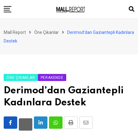
Skip
to
content
AVM
Mall Report
Öne Çıkanlar
Derimod’dan Gaziantepli Kadınlara
Perakende
Destek
Franchise
Eğlence
FinTech
ÖNE ÇIKANLAR
PERAKENDE
Ürün ve Hizmet
Derimod’dan Gaziantepli
Enerji
Kadınlara Destek
Haber
Gündem
LinkedIn
Whatsapp
Print
Share
Atamalar
via