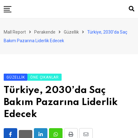
Skip
to
content
AVM
Mall Report
Perakende
Güzellik
Türkiye, 2030’da Saç
Perakende
Bakım Pazarına Liderlik Edecek
Franchise
Eğlence
FinTech
GÜZELLIK
ÖNE ÇIKANLAR
Ürün ve Hizmet
Türkiye, 2030’da Saç
Enerji
Bakım Pazarına Liderlik
Haber
Edecek
Gündem
Atamalar