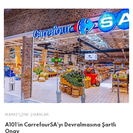
,
MARKET
ÖNE ÇIKANLAR
A101’in CarrefourSA’yı Devralmasına Şartlı
Onay