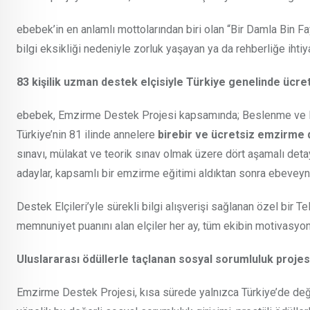
ebebek’in en anlamlı mottolarından biri olan “Bir Damla Bin
bilgi eksikliği nedeniyle zorluk yaşayan ya da rehberliğe ihtiy
83 kişilik uzman destek elçisiyle Türkiye genelinde ücre
ebebek, Emzirme Destek Projesi kapsamında; Beslenme ve Diy
Türkiye’nin 81 ilinde annelere
birebir ve ücretsiz emzirme 
sınavı, mülakat ve teorik sınav olmak üzere dört aşamalı deta
adaylar, kapsamlı bir emzirme eğitimi aldıktan sonra ebeveynl
Destek Elçileri’yle sürekli bilgi alışverişi sağlanan özel bir
memnuniyet puanını alan elçiler her ay, tüm ekibin motivasyonu
Uluslararası ödüllerle taçlanan sosyal sorumluluk projes
Emzirme Destek Projesi, kısa sürede yalnızca Türkiye’de değil