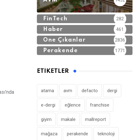
AVM
1452
FinTech
282
Haber
461
Öne Çıkanlar
2836
Perakende
1771
ETIKETLER
atama
avm
defacto
dergi
sı’nda
e-dergi
eğlence
franchise
giyim
makale
mallreport
mağaza
perakende
teknoloji