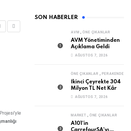
SON HABERLER
Share
Print
,
AVM
ÖNE ÇIKANLAR
via
AVM Yönetiminden
Email
Açıklama Geldi
AĞUSTOS 7, 2026
,
ÖNE ÇIKANLAR
PERAKENDE
İkinci Çeyrekte 304
Milyon TL Net Kâr
AĞUSTOS 7, 2026
Projesi’yle
,
MARKET
ÖNE ÇIKANLAR
manlığı
A101’in
CarrefourSA’yı