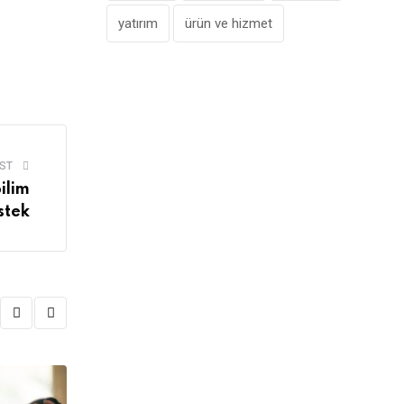
yatırım
ürün ve hizmet
ST
ilim
stek