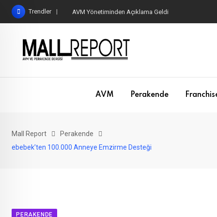
Skip
Trendler
AVM Yönetiminden Açıklama Geldi
to
content
AVM
Perakende
Franchis
Mall Report
Perakende
ebebek’ten 100.000 Anneye Emzirme Desteği
PERAKENDE