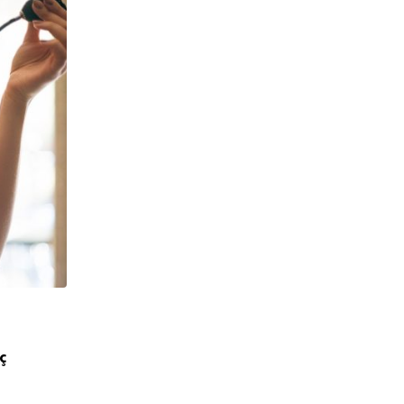
,
ÖNE ÇIKANLAR
PERAKENDE
ç
Penti, Yeni Mağazasını Galataport’ta Aç