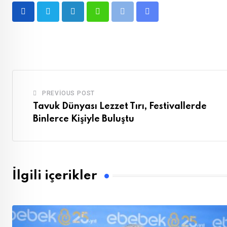
LinkedIn
Whatsapp
Print
Share
via
Email
PREVIOUS POST
Tavuk Dünyası Lezzet Tırı, Festivallerde
Binlerce Kişiyle Buluştu
İlgili içerikler