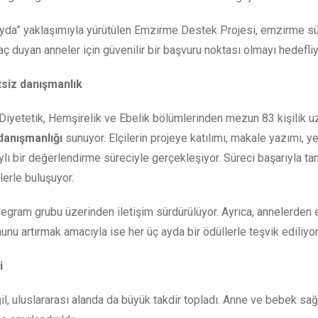
 Fayda” yaklaşımıyla yürütülen Emzirme Destek Projesi, emzirme s
aç duyan anneler için güvenilir bir başvuru noktası olmayı hedefliy
tsiz danışmanlık
etetik, Hemşirelik ve Ebelik bölümlerinden mezun 83 kişilik u
danışmanlığı
sunuyor. Elçilerin projeye katılımı, makale yazımı, y
ylı bir değerlendirme süreciyle gerçekleşiyor. Süreci başarıyla 
erle buluşuyor.
 Telegram grubu üzerinden iletişim sürdürülüyor. Ayrıca, annelerden
nu artırmak amacıyla ise her üç ayda bir ödüllerle teşvik ediliyor
i
, uluslararası alanda da büyük takdir topladı. Anne ve bebek sağ