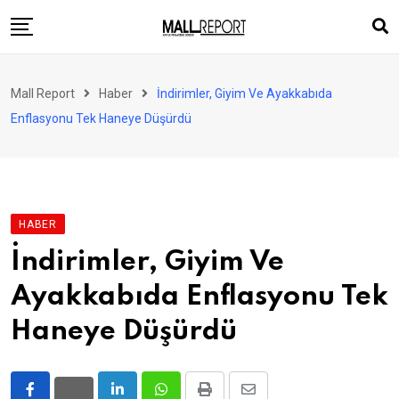
Skip
to
content
AVM
Mall Report
Haber
İndirimler, Giyim Ve Ayakkabıda
Perakende
Enflasyonu Tek Haneye Düşürdü
Franchise
Eğlence
FinTech
HABER
Ürün ve Hizmet
İndirimler, Giyim Ve
Enerji
Ayakkabıda Enflasyonu Tek
Haber
Haneye Düşürdü
Gündem
Atamalar