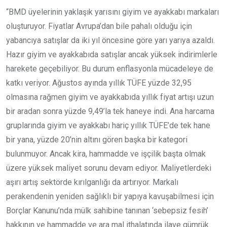
“BMD üyelerinin yaklaşık yarısını giyim ve ayakkabı markaları
oluşturuyor. Fiyatlar Avrupa’dan bile pahalı olduğu için
yabancıya satışlar da iki yıl öncesine göre yarı yarıya azaldı.
Hazır giyim ve ayakkabıda satışlar ancak yüksek indirimlerle
harekete geçebiliyor. Bu durum enflasyonla mücadeleye de
katkı veriyor. Ağustos ayında yıllık TÜFE yüzde 32,95
olmasına rağmen giyim ve ayakkabıda yıllık fiyat artışı uzun
bir aradan sonra yüzde 9,49’la tek haneye indi. Ana harcama
gruplarında giyim ve ayakkabı hariç yıllık TÜFE’de tek hane
bir yana, yüzde 20’nin altını gören başka bir kategori
bulunmuyor. Ancak kira, hammadde ve işçilik başta olmak
üzere yüksek maliyet sorunu devam ediyor. Maliyetlerdeki
aşırı artış sektörde kırılganlığı da artırıyor. Markalı
perakendenin yeniden sağlıklı bir yapıya kavuşabilmesi için
Borçlar Kanunu’nda mülk sahibine tanınan ‘sebepsiz fesih’
hakkının ve hammadde ve ara mal ithalatında ilave gümrük