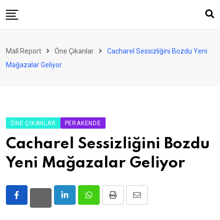
Skip
to
content
AVM
Mall Report
Öne Çıkanlar
Cacharel Sessizliğini Bozdu Yeni
Perakende
Mağazalar Geliyor
Franchise
Eğlence
FinTech
ÖNE ÇIKANLAR
PERAKENDE
Ürün ve Hizmet
Cacharel Sessizliğini Bozdu
Enerji
Yeni Mağazalar Geliyor
Haber
Gündem
LinkedIn
Whatsapp
Print
Share
Atamalar
via