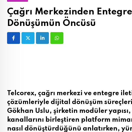
Çağrı Merkezinden Entegre İ
Dönüşümün Öncüsü
LinkedIn
Whatsapp
Telcorex, çağrı merkezi ve entegre ile
çözümleriyle dijital dönüşüm süreçler
Gökhan Uslu, şirketin modüler yapısı, 
kanallarını birleştiren platform mima
nasıl dönüştürdüğünü anlatırken, yürü