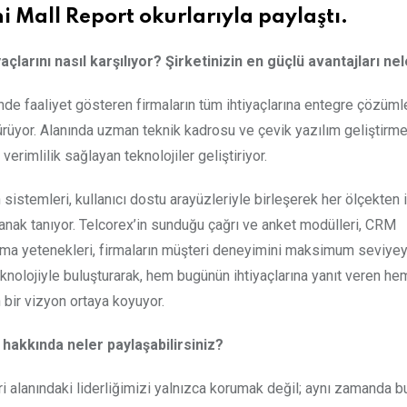
i Mall Report okurlarıyla paylaştı.
çlarını nasıl karşılıyor? Şirketinizin en güçlü avantajları ne
ünde faaliyet gösteren firmaların tüm ihtiyaçlarına entegre çözüml
dürüyor. Alanında uzman teknik kadrosu ve çevik yazılım geliştirm
imlilik sağlayan teknolojiler geliştiriyor.
stemleri, kullanıcı dostu arayüzleriyle birleşerek her ölçekten
nak tanıyor. Telcorex’in sunduğu çağrı ve anket modülleri, CRM
ama yetenekleri, firmaların müşteri deneyimini maksimum seviye
teknolojiyle buluşturarak, hem bugünün ihtiyaçlarına yanıt veren he
 bir vizyon ortaya koyuyor.
 hakkında neler paylaşabilirsiniz?
i alanındaki liderliğimizi yalnızca korumak değil; aynı zamanda 