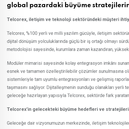
global pazardaki büyüme stratejilerin
Telcorex, iletişim ve teknoloji sektöründeki müşteri ihtiya
Telcorex, %100 yerli ve milli yazılım gücüyle, iletişim sektör
dijital dönüşüm yolculuklarında güçlü bir iş ortağı olmayı sür
metodolojisi sayesinde, kurumlara zaman kazandıran, yüksek ver
Modüler mimarisi sayesinde kolay entegrasyon imkânı sunan si
esnek ve tamamen özelleştirilebilir çözümler sunulmasına ola
sistemleriyle tam uyumlu entegrasyonları ve gelişmiş raporl
taşımasını sağlıyor. Dijitalleşmenin sunduğu olanakları yerli 
geleceğe hazırlayan yapısıyla Telcorex, sektörde fark yaratan
Telcorex’in gelecekteki büyüme hedefleri ve stratejileri
Geleceğe dair vizyonumuzun merkezinde, iletişim teknolojiler