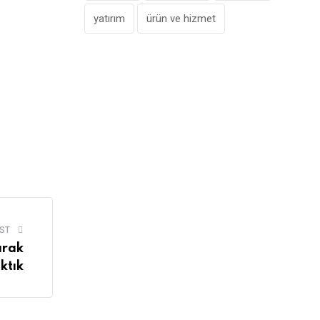
yatırım
ürün ve hizmet
ST
arak
ktık