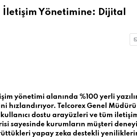
letişim Yönetimine: Dijital
tişim yönetimi alanında %100 yerli yazıl
ini hızlandırıyor. Telcorex Genel Müdürü
kullanıcı dostu arayüzleri ve tüm iletişi
risi sayesinde kurumların müşteri deney
ttükleri yapay zeka destekli yenilikleri