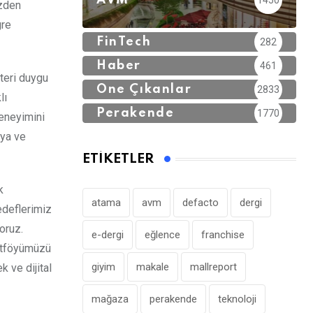
AVM
1450
üzden
gre
FinTech
282
Haber
461
teri duygu
Öne Çıkanlar
2833
lı
Perakende
1770
deneyimini
aya ve
ETIKETLER
k
atama
avm
defacto
dergi
hedeflerimiz
oruz.
e-dergi
eğlence
franchise
ortföyümüzü
giyim
makale
mallreport
k ve dijital
mağaza
perakende
teknoloji