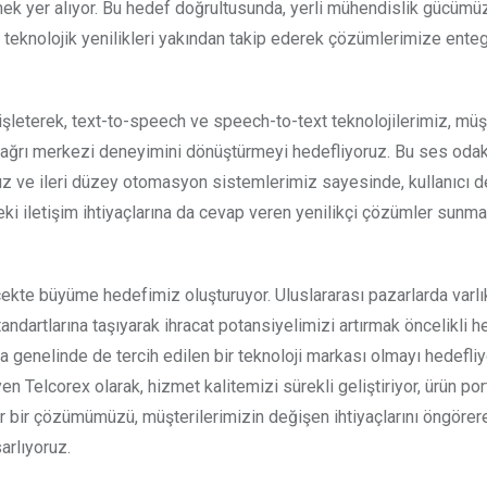
mek yer alıyor. Bu hedef doğrultusunda, yerli mühendislik gücüm
r, teknolojik yenilikleri yakından takip ederek çözümlerimize ente
eterek, text-to-speech ve speech-to-text teknolojilerimiz, müş
 çağrı merkezi deneyimini dönüştürmeyi hedefliyoruz. Bu ses odak
ız ve ileri düzey otomasyon sistemlerimiz sayesinde, kullanıcı 
ki iletişim ihtiyaçlarına da cevap veren yenilikçi çözümler sunm
lçekte büyüme hedefimiz oluşturuyor. Uluslararası pazarlarda varlı
andartlarına taşıyarak ihracat potansiyelimizi artırmak öncelikli 
ya genelinde de tercih edilen bir teknoloji markası olmayı hedefliy
 Telcorex olarak, hizmet kalitemizi sürekli geliştiriyor, ürün p
er bir çözümümüzü, müşterilerimizin değişen ihtiyaçlarını öngörere
arlıyoruz.