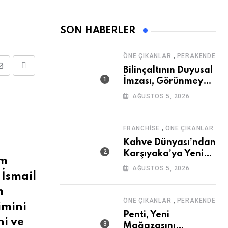
SON HABERLER
,
ÖNE ÇIKANLAR
PERAKENDE
Bilinçaltının Duyusal
Share
Print
İmzası, Görünmeyen
via
Güç
AĞUSTOS 5, 2026
Email
,
FRANCHISE
ÖNE ÇIKANLAR
Kahve Dünyası’ndan
Karşıyaka’ya Yeni
ım
Mağaza
AĞUSTOS 5, 2026
 İsmail
m
,
ÖNE ÇIKANLAR
PERAKENDE
imini
Penti, Yeni
ni ve
Mağazasını