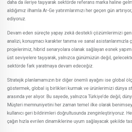
daha da ileriye taşıyarak sektörde referans marka haline gel
aldığımız ilhamla Ar-Ge yatırımlarımızı her geçen gün artırıyo
ediyoruz.
Devam eden süreçte yapay zekâ destekli çözümlerimizi genişl
analizi, konuşmacı karakter tanıma ve sanal asistanlarımızla
projelerimiz, hibrid senaryolara olanak sağlayan esnek yapım
üst seviyelere taşıyarak, yalnızca günümüzün değil, gelecekte
sektörde fark yaratmaya devam edeceğiz.
Stratejik planlamamızın bir diğer önemli ayağını ise global ö
göstermek, global iş birlikleri kurmak ve ürünlerimizi dünya st
arasında yer alıyor. Bu sayede, yalnızca Türkiye’de değil, dün
Müşteri memnuniyetini her zaman temel ilke olarak benimseyen
kullanıcı geri bildirimleri doğrultusunda zenginleştiriyoruz. H
çağın hızla evrilen dinamiklerine uyum sağlayacak şekilde tas