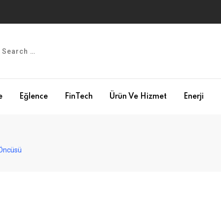
e
Eğlence
FinTech
Ürün Ve Hizmet
Enerji
 Öncüsü