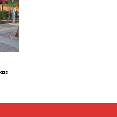
,
ÖNE ÇIKANLAR
PERAKENDE
ğaza
Penti, Yeni Mağazasını Galataport’ta Aç