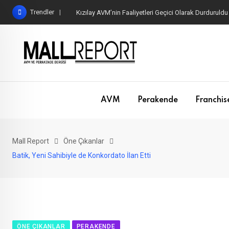
Skip
Trendler
Kızılay AVM’nin Faaliyetleri Geçici Olarak Durduruldu
to
content
AVM
Perakende
Franchis
Mall Report
Öne Çıkanlar
Batik, Yeni Sahibiyle de Konkordato İlan Etti
ÖNE ÇIKANLAR
PERAKENDE