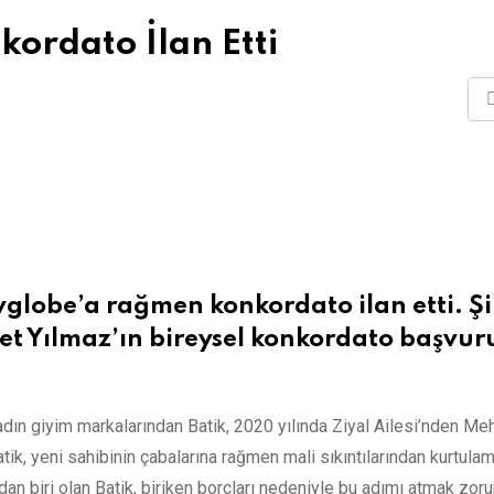
kordato İlan Etti
yglobe’a rağmen konkordato ilan etti. Şi
et Yılmaz’ın bireysel konkordato başvur
adın giyim markalarından Batik, 2020 yılında Ziyal Ailesi’nden M
tik, yeni sahibinin çabalarına rağmen mali sıkıntılarından kurtula
ndan biri olan Batik, biriken borçları nedeniyle bu adımı atmak zoru