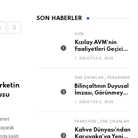
SON HABERLER
Share
Print
AVM
via
Kızılay AVM’nin
Email
Faaliyetleri Geçici
Olarak Durduruldu
AĞUSTOS 6, 2026
,
ÖNE ÇIKANLAR
PERAKENDE
rketin
Bilinçaltının Duyusal
İmzası, Görünmeyen
usu
Güç
AĞUSTOS 5, 2026
ehmet
,
FRANCHISE
ÖNE ÇIKANLAR
mayarak
Kahve Dünyası’ndan
nda kaldı.
Karşıyaka’ya Yeni