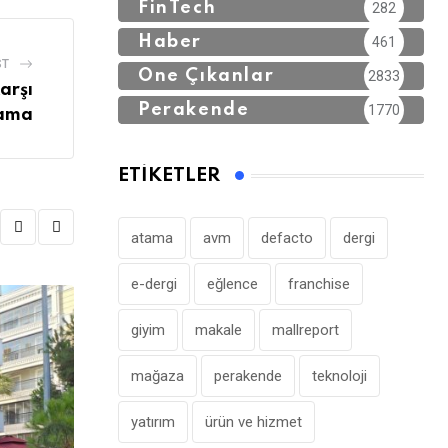
FinTech
282
Haber
461
ST
Öne Çıkanlar
2833
arşı
Perakende
1770
lama
ETIKETLER
atama
avm
defacto
dergi
e-dergi
eğlence
franchise
giyim
makale
mallreport
mağaza
perakende
teknoloji
yatırım
ürün ve hizmet