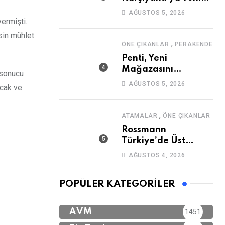
Mağaza
AĞUSTOS 5, 2026
ermişti.
sin mühlet
,
ÖNE ÇIKANLAR
PERAKENDE
Penti, Yeni
Mağazasını
 sonucu
Galataport’ta
AĞUSTOS 5, 2026
acak ve
Açıyor
,
ATAMALAR
ÖNE ÇIKANLAR
Rossmann
Türkiye’de Üst
Düzey Atama
AĞUSTOS 4, 2026
POPÜLER KATEGORILER
AVM
1451