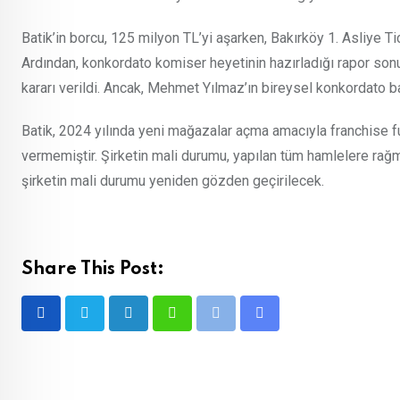
Batik’in borcu, 125 milyon TL’yi aşarken, Bakırköy 1. Asliye T
Ardından, konkordato komiser heyetinin hazırladığı rapor son
kararı verildi. Ancak, Mehmet Yılmaz’ın bireysel konkordato
Batik, 2024 yılında yeni mağazalar açma amacıyla franchise fu
vermemiştir. Şirketin mali durumu, yapılan tüm hamlelere rağme
şirketin mali durumu yeniden gözden geçirilecek.
Share This Post:
LinkedIn
Whatsapp
Print
Share
via
Email