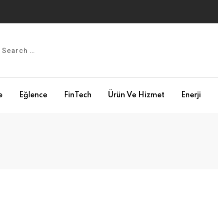
e
Eğlence
FinTech
Ürün Ve Hizmet
Enerji