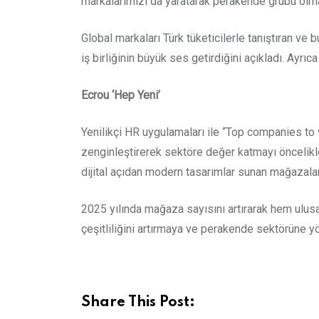
markalarımızı da yaratarak perakende grubu olma
Global markaları Türk tüketicilerle tanıştıran ve
iş birliğinin büyük ses getirdiğini açıkladı. Ayrı
Ecrou ‘Hep Yeni’
Yenilikçi HR uygulamaları ile “Top companies to 
zenginleştirerek sektöre değer katmayı öncelikl
dijital açıdan modern tasarımlar sunan mağazaları
2025 yılında mağaza sayısını artırarak hem ulus
çeşitliliğini artırmaya ve perakende sektörüne
Share This Post: