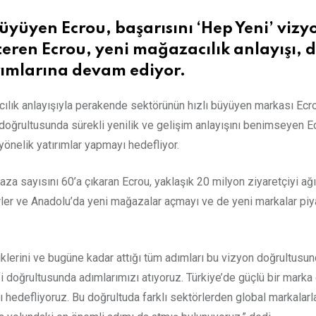
yüyen Ecrou, başarısını ‘Hep Yeni’ vizy
ren Ecrou, yeni mağazacılık anlayışı, di
rımlarına devam ediyor.
lık anlayışıyla perakende sektörünün hızlı büyüyen markası Ecrou
u doğrultusunda sürekli yenilik ve gelişim anlayışını benimseyen Ec
yönelik yatırımlar yapmayı hedefliyor.
 sayısını 60’a çıkaran Ecrou, yaklaşık 20 milyon ziyaretçiyi ağı
irler ve Anadolu’da yeni mağazalar açmayı ve de yeni markalar pi
lerini ve bugüne kadar attığı tüm adımları bu vizyon doğrultusun
i doğrultusunda adımlarımızı atıyoruz. Türkiye’de güçlü bir marka o
edefliyoruz. Bu doğrultuda farklı sektörlerden global markalarla 