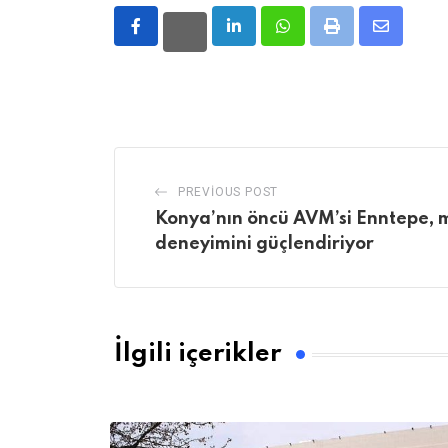
LinkedIn
Whatsapp
Print
Share
via
Email
PREVIOUS POST
Konya’nın öncü AVM’si Enntepe, 
deneyimini güçlendiriyor
İlgili içerikler