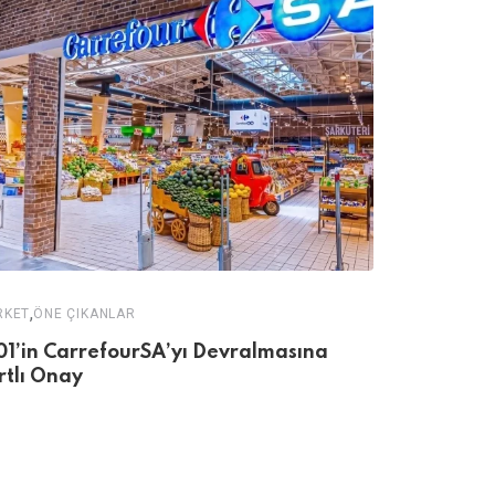
,
RKET
ÖNE ÇIKANLAR
ÖNE ÇIKANLAR
01’in CarrefourSA’yı Devralmasına
Bilinçaltın
rtlı Onay
Görünmey