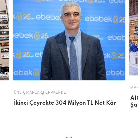
MA
,
ÖNE ÇIKANLAR
PERAKENDE
A1
İkinci Çeyrekte 304 Milyon TL Net Kâr
Şa