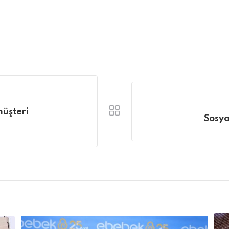
müşteri
Sosya