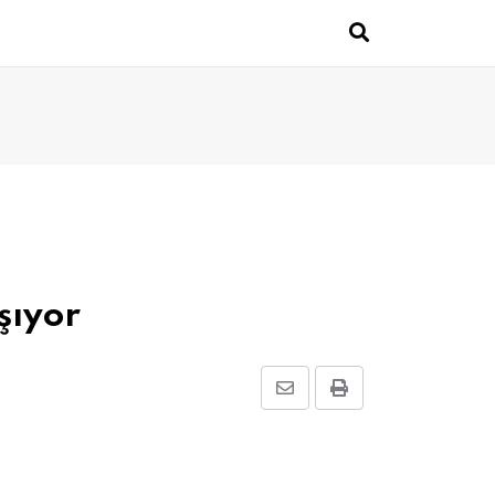
şıyor
Share
Print
via
Email