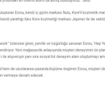
 yolundaki en önemli adımı da atmış bulunuyoruz.” dedi.
 buluşturan Ecrou, kendi iç giyim markası Nulu, Kore’li kozmetik m
ca kendi yarattığı lüks Kore kozmetiği markası Jejumei ile de sektör
work” listesine giren, yenilik ve özgürlüğü savunan Ecrou, ‘Hep 
endiriyor. Yeni mağazacılık anlayışında müşteri deneyimini ön p
 ile alışverişin yanı sıra sosyal bir deneyim alanı oluşturmayı ama
al hem de uluslararası pazarda büyüme öngören Ecrou, müşteri de
 yön vermeye devam edecek.