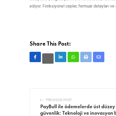
ediyor. Fonksiyonel cepler, fermuar detayları ve a
Share This Post:
LinkedIn
Whatsapp
Print
Share
via
Email
PREVIOUS POST
PayBull ile ödemelerde üst düzey
güvenlik: Teknoloji ve inovasyon