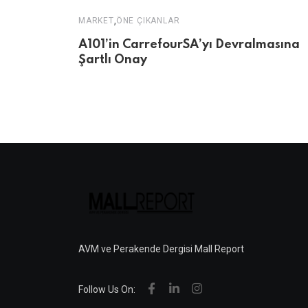
,
MARKET
ÖNE ÇIKANLAR
A101’in CarrefourSA’yı Devralmasına
Şartlı Onay
AVM ve Perakende Dergisi Mall Report
Follow Us On: