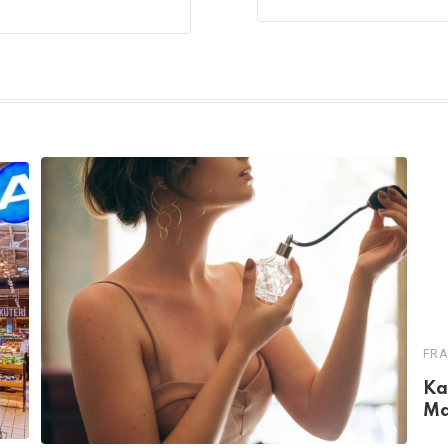
FRA
Ka
Ma