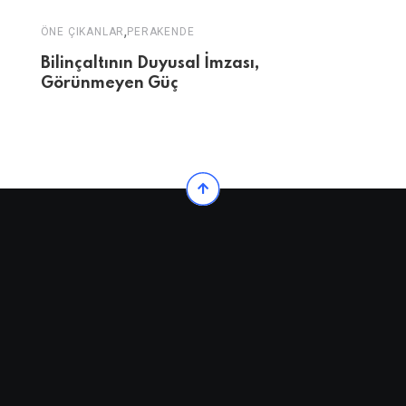
,
ÖNE ÇIKANLAR
PERAKENDE
Bilinçaltının Duyusal İmzası,
Görünmeyen Güç