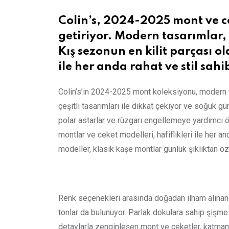
Colin’s, 2024-2025 mont ve ce
getiriyor. Modern tasarımlar, 
Kış sezonun en kilit parçası 
ile her anda rahat ve stil sah
Colin’s’in 2024-2025 mont koleksiyonu, modern ta
çeşitli tasarımları ile dikkat çekiyor ve soğuk gü
polar astarlar ve rüzgarı engellemeye yardımcı ö
montlar ve ceket modelleri, hafiflikleri ile her 
modeller, klasik kaşe montlar günlük şıklıktan ö
Renk seçenekleri arasında doğadan ilham alınan to
tonlar da bulunuyor. Parlak dokulara sahip şişme
detaylarla zenginleşen mont ve ceketler, katmanl