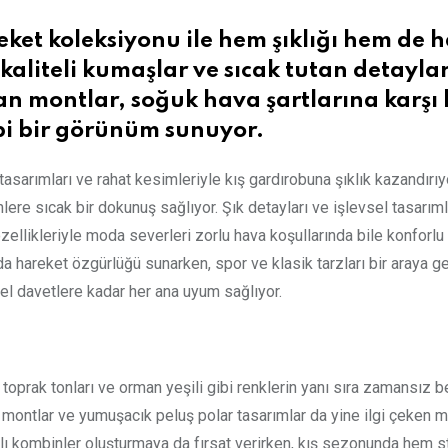
ket koleksiyonu ile hem şıklığı hem de 
kaliteli kumaşlar ve sıcak tutan detaylar,
olan montlar, soğuk hava şartlarına karş
ibi bir görünüm sunuyor.
sarımları ve rahat kesimleriyle kış gardırobuna şıklık kazandırıy
nlere sıcak bir dokunuş sağlıyor. Şık detayları ve işlevsel tasarım
zellikleriyle moda severleri zorlu hava koşullarında bile konforlu
anda hareket özgürlüğü sunarken, spor ve klasik tarzları bir araya 
zel davetlere kadar her ana uyum sağlıyor.
prak tonları ve orman yeşili gibi renklerin yanı sıra zamansız bey
 montlar ve yumuşacık peluş polar tasarımlar da yine ilgi çeken mo
ı kombinler oluşturmaya da fırsat verirken, kış sezonunda hem sti