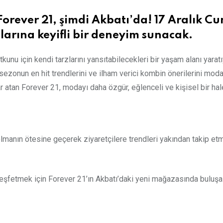
rever 21, şimdi Akbatı’da! 17 Aralık C
larına keyifli bir deneyim sunacak.
kunu için kendi tarzlarını yansıtabilecekleri bir yaşam alanı yara
sezonun en hit trendlerini ve ilham verici kombin önerilerini moda
atan Forever 21, modayı daha özgür, eğlenceli ve kişisel bir hale
olmanın ötesine geçerek ziyaretçilere trendleri yakından takip et
keşfetmek için Forever 21’ın Akbatı’daki yeni mağazasında buluşa