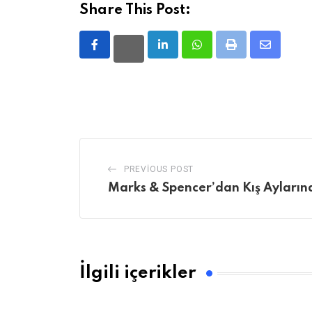
Share This Post:
LinkedIn
Whatsapp
Print
Share
via
Email
PREVIOUS POST
Marks & Spencer’dan Kış Ayların
İlgili içerikler