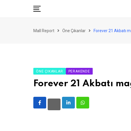
Skip
to
content
AVM
Mall Report
Öne Çıkanlar
Forever 21 Akbatı ma
Perakende
Franchise
Eğlence
FinTech
ÖNE ÇIKANLAR
PERAKENDE
Ürün ve Hizmet
Forever 21 Akbatı mağ
Enerji
Haber
LinkedIn
Whatsapp
Gündem
Atamalar