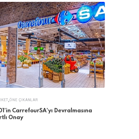
,
RKET
ÖNE ÇIKANLAR
ÖNE ÇIKANLAR
01’in CarrefourSA’yı Devralmasına
Bilinçaltın
rtlı Onay
Görünmey