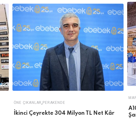
MA
,
ÖNE ÇIKANLAR
PERAKENDE
A1
İkinci Çeyrekte 304 Milyon TL Net Kâr
Şa