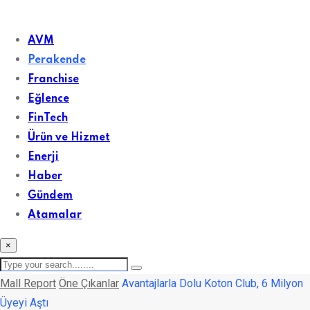
Skip
to
AVM
content
Perakende
Franchise
Eğlence
FinTech
Ürün ve Hizmet
Enerji
Haber
Gündem
Atamalar
×
Mall Report
Öne Çıkanlar
Avantajlarla Dolu Koton Club, 6 Milyon
Üyeyi Aştı