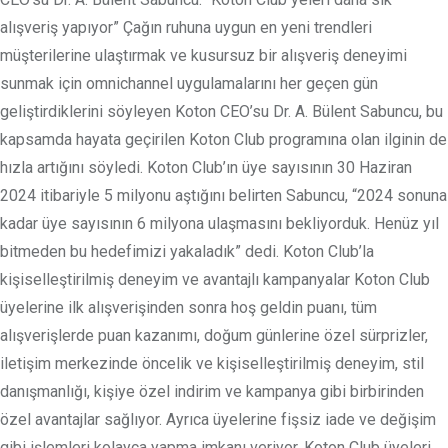
alışveriş yapıyor” Çağın ruhuna uygun en yeni trendleri
müşterilerine ulaştırmak ve kusursuz bir alışveriş deneyimi
sunmak için omnichannel uygulamalarını her geçen gün
geliştirdiklerini söyleyen Koton CEO’su Dr. A. Bülent Sabuncu, bu
kapsamda hayata geçirilen Koton Club programına olan ilginin de
hızla artığını söyledi. Koton Club’ın üye sayısının 30 Haziran
2024 itibariyle 5 milyonu aştığını belirten Sabuncu, “2024 sonuna
kadar üye sayısının 6 milyona ulaşmasını bekliyorduk. Henüz yıl
bitmeden bu hedefimizi yakaladık” dedi. Koton Club’la
kişiselleştirilmiş deneyim ve avantajlı kampanyalar Koton Club
üyelerine ilk alışverişinden sonra hoş geldin puanı, tüm
alışverişlerde puan kazanımı, doğum günlerine özel sürprizler,
iletişim merkezinde öncelik ve kişiselleştirilmiş deneyim, stil
danışmanlığı, kişiye özel indirim ve kampanya gibi birbirinden
özel avantajlar sağlıyor. Ayrıca üyelerine fişsiz iade ve değişim
gibi işlemleri kolayca yapma imkanı veriyor. Koton Club üyeleri