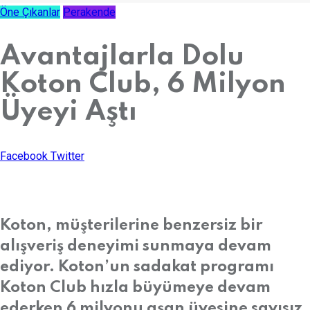
Öne Çıkanlar
Perakende
Avantajlarla Dolu
Koton Club, 6 Milyon
Üyeyi Aştı
LinkedIn
Whatsapp
Print
Share
Facebook
Twitter
via
Email
Koton, müşterilerine benzersiz bir
alışveriş deneyimi sunmaya devam
ediyor. Koton’un sadakat programı
Koton Club hızla büyümeye devam
ederken 6 milyonu aşan üyesine sayısız