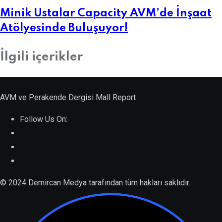
Minik Ustalar Capacity AVM’de İnşaat
Atölyesinde Buluşuyor!
İlgili içerikler
Atamalar
AVM ve Perakende Dergisi Mall Report
,
Öne Çıkanlar
Follow Us On:
Oğul Sipahioğlu, Beymen Monobrand
Satış Genel Müdür Yardımcısı Oldu
© 2024 Demircan Medya tarafından tüm hakları saklıdır.