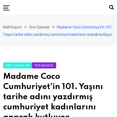
Skip
to
content
AVM
Mall Report
Öne Çıkanlar
Madame Coco Cumhuriyet’in 101.
Perakende
Yaşını tarihe adını yazdırmış cumhuriyet kadınlarını anarak kutluyor
Franchise
Eğlence
FinTech
ÖNE ÇIKANLAR
PERAKENDE
Ürün ve Hizmet
Madame Coco
Enerji
Cumhuriyet’in 101. Yaşını
Haber
tarihe adını yazdırmış
Gündem
cumhuriyet kadınlarını
Atamalar