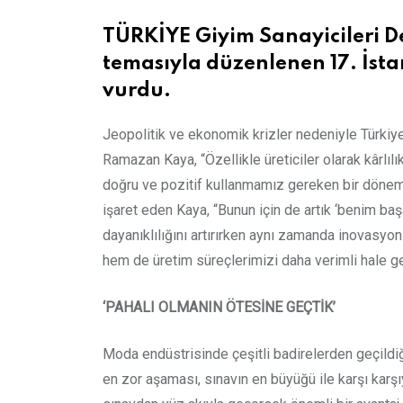
TÜRKİYE Giyim Sanayicileri De
temasıyla düzenlenen 17. İst
vurdu.
Jeopolitik ve ekonomik krizler nedeniyle Türkiy
Ramazan Kaya, “Özellikle üreticiler olarak kârlı
doğru ve pozitif kullanmamız gereken bir dönemde
işaret eden Kaya, “Bunun için de artık ‘benim başarı
dayanıklılığını artırırken aynı zamanda inovasyon
hem de üretim süreçlerimizi daha verimli hale get
‘PAHALI OLMANIN ÖTESİNE GEÇTİK’
Moda endüstrisinde çeşitli badirelerden geçildi
en zor aşaması, sınavın en büyüğü ile karşı karşı