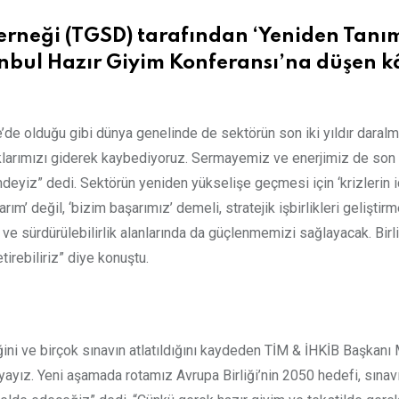
rneği (TGSD) tarafından ‘Yeniden Tanıml
anbul Hazır Giyim Konferansı’na düşen k
e’de olduğu gibi dünya genelinde de sektörün son iki yıldır dara
lıklarımızı giderek kaybediyoruz. Sermayemiz ve enerjimiz de son 
yiz” dedi. Sektörün yeniden yükselişe geçmesi için ‘krizlerin iç
m’ değil, ‘bizim başarımız’ demeli, stratejik işbirlikleri geliştirmel
 ve sürdürülebilirlik alanlarında da güçlenmemizi sağlayacak. Birl
irebiliriz” diye konuştu.
ğini ve birçok sınavın atlatıldığını kaydeden TİM & İHKİB Başkanı
yayız. Yeni aşamada rotamız Avrupa Birliği’nin 2050 hedefi, sınavı