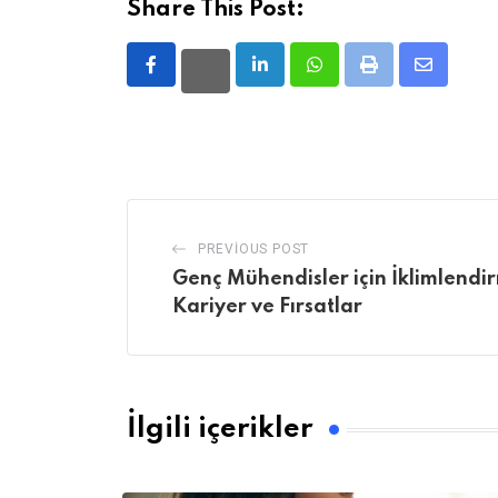
Share This Post:
LinkedIn
Whatsapp
Print
Share
via
Email
PREVIOUS POST
Genç Mühendisler için İklimlend
Kariyer ve Fırsatlar
İlgili içerikler