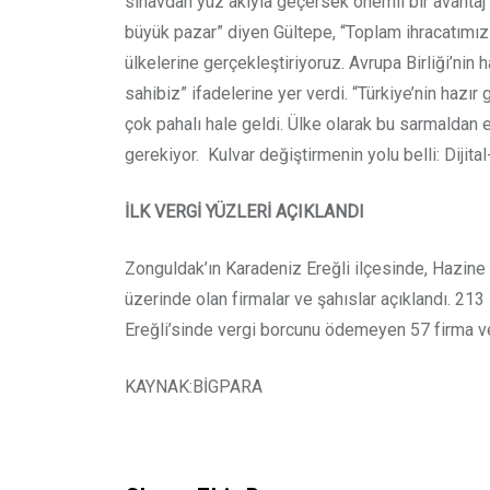
sınavdan yüz akıyla geçersek önemli bir avantaj 
büyük pazar” diyen Gültepe, “Toplam ihracatımızın
ülkelerine gerçekleştiriyoruz. Avrupa Birliği’ni
sahibiz” ifadelerine yer verdi. “Türkiye’nin hazı
çok pahalı hale geldi. Ülke olarak bu sarmaldan
gerekiyor. Kulvar değiştirmenin yolu belli: Dijit
İLK VERGİ YÜZLERİ AÇIKLANDI
Zonguldak’ın Karadeniz Ereğli ilçesinde, Hazine v
üzerinde olan firmalar ve şahıslar açıklandı. 213
Ereğli’sinde vergi borcunu ödemeyen 57 firma ve 
KAYNAK:BİGPARA