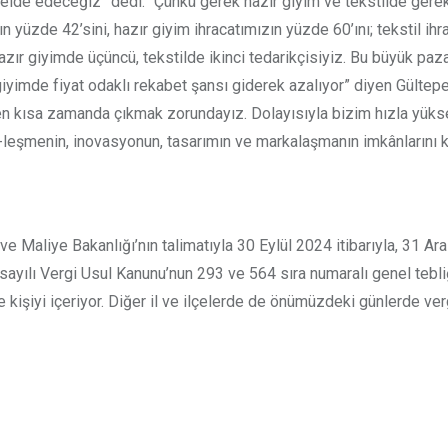
elde edeceğiz” dedi. “Çünkü gerek hazır giyim ve tekstilde gereks
 yüzde 42’sini, hazır giyim ihracatımızın yüzde 60’ını; tekstil ihr
n hazır giyimde üçüncü, tekstilde ikinci tedarikçisiyiz. Bu büyük 
r giyimde fiyat odaklı rekabet şansı giderek azalıyor” diyen Gülte
 en kısa zamanda çıkmak zorundayız. Dolayısıyla bizim hızla yük
al-leşmenin, inovasyonun, tasarımın ve markalaşmanın imkânlarını ku
e Maliye Bakanlığı’nın talimatıyla 30 Eylül 2024 itibarıyla, 31 Ara
 sayılı Vergi Usul Kanunu’nun 293 ve 564 sıra numaralı genel tebl
kişiyi içeriyor. Diğer il ve ilçelerde de önümüzdeki günlerde verg