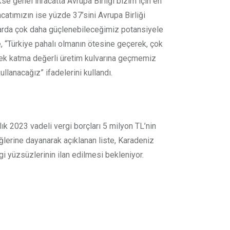
e genel ihracatta Avrupa Birliği bizim için en
acatımızın ise yüzde 37’sini Avrupa Birliği
pazarda çok daha güçlenebileceğimiz potansiyele
pe, “Türkiye pahalı olmanın ötesine geçerek, çok
sek katma değerli üretim kulvarına geçmemiz
llanacağız” ifadelerini kullandı.
lık 2023 vadeli vergi borçları 5 milyon TL’nin
iğlerine dayanarak açıklanan liste, Karadeniz
i yüzsüzlerinin ilan edilmesi bekleniyor.