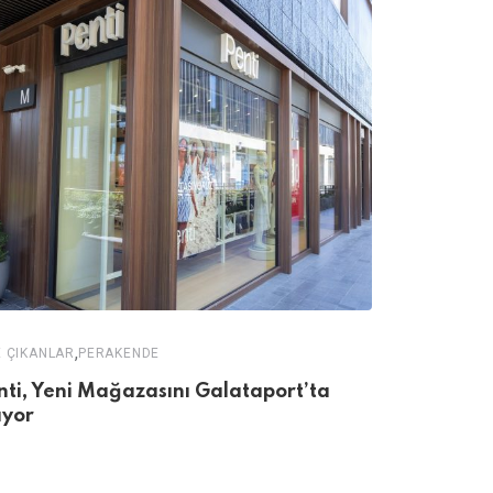
,
 ÇIKANLAR
PERAKENDE
,
ATAMALAR
ÖN
nti, Yeni Mağazasını Galataport’ta
Rossmann 
ıyor